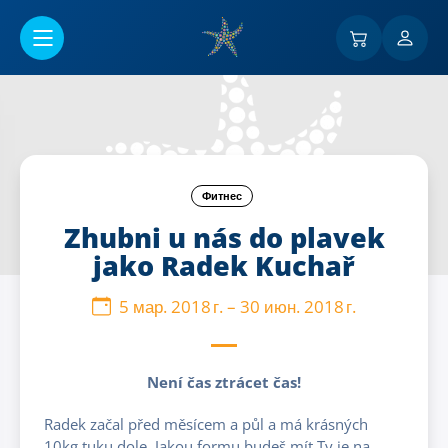
Перейти к основному содержанию
Фитнес
Zhubni u nás do plavek
jako Radek Kuchař
5 мар. 2018 г.
–
30 июн. 2018 г.
Není čas ztrácet čas!
Radek začal před měsícem a půl a má krásných
10kg tuku dole. Jakou formu budeš mít Ty je na