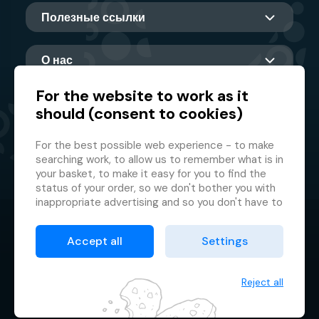
Полезные ссылки
О нас
For the website to work as it
should (consent to cookies)
Главный партнер
For the best possible web experience - to make
searching work, to allow us to remember what is in
your basket, to make it easy for you to find the
status of your order, so we don't bother you with
inappropriate advertising and so you don't have to
log in every time.
© 2026 GMF Aquapark Prague, a.s.
This is why we need your consent to
processing
Accept all
Settings
of cookies
, i.e. small files which are temporarily
Защита персональных данных
stored in your browser. Thank you for giving us this
Договорные условия
consent and helping us to improve the website.
Reject all
Менеджер файлов cookie