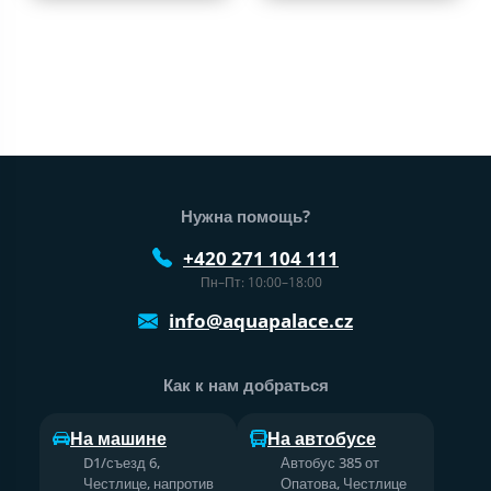
Нижний колонтитул веб-сайта
Нужна помощь?
+420 271 104 111
Пн–Пт: 10:00–18:00
info@aquapalace.cz
Как к нам добраться
На машине
На автобусе
D1/съезд 6,
Автобус 385 от
Честлице, напротив
Опатова, Честлице