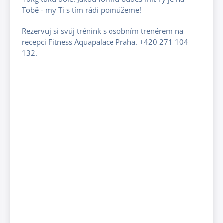
Tobě - my Ti s tím rádi pomůžeme!
Rezervuj si svůj trénink s osobním trenérem na
recepci Fitness Aquapalace Praha. +420 271 104
132.