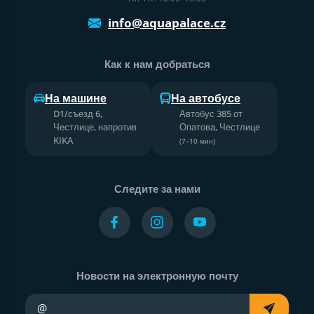
info@aquapalace.cz
Как к нам добраться
На машине
На автобусе
D1/съезд 6,
Автобус 385 от
Честлице, напротив
Опатова, Честлице
KIKA
(7–10 мин)
Следите за нами
Новости на электронную почту
Ваш адрес электронной почты