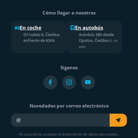
Cómo llegar a nosotros
En coche
En autobús
D1/salida 6, Čestlice,
Autobús 385 desde
enfrente de KIKA
Opatov, Čestlice
(7–10
min)
Síganos
Novedades por correo electrónico
Su e-mail
Al suscribirte, aceptas el tratamiento de datos personales.