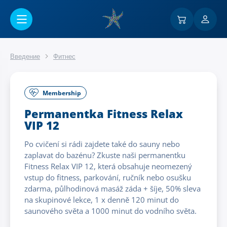
Перейти к основному содержанию
Введение
Фитнес
Membership
Permanentka Fitness Relax
VIP 12
Po cvičení si rádi zajdete také do sauny nebo
zaplavat do bazénu? Zkuste naši permanentku
Fitness Relax VIP 12, která obsahuje neomezený
vstup do fitness, parkování, ručník nebo osušku
zdarma, půlhodinová masáž záda + šíje, 50% sleva
na skupinové lekce, 1 x denně 120 minut do
saunového světa a 1000 minut do vodního světa.