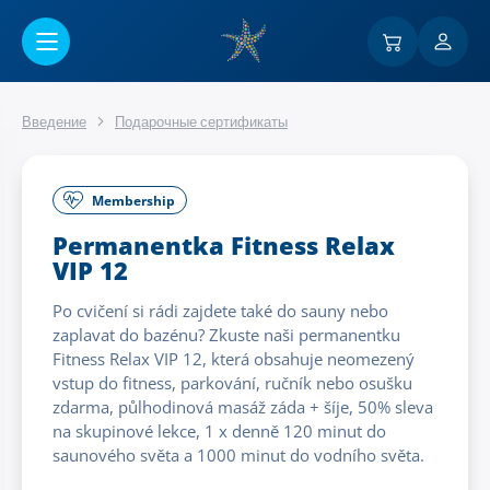
Перейти к основному содержанию
Введение
Подарочные сертификаты
Membership
Permanentka Fitness Relax
VIP 12
Po cvičení si rádi zajdete také do sauny nebo
zaplavat do bazénu? Zkuste naši permanentku
Fitness Relax VIP 12, která obsahuje neomezený
vstup do fitness, parkování, ručník nebo osušku
zdarma, půlhodinová masáž záda + šíje, 50% sleva
na skupinové lekce, 1 x denně 120 minut do
saunového světa a 1000 minut do vodního světa.