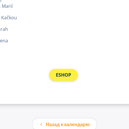
m
 Marií
s Kačkou
arah
zena
ESHOP
Назад к календарю