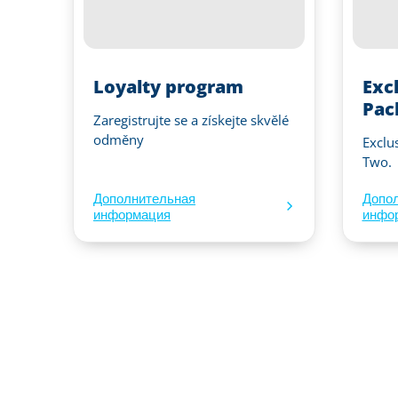
Loyalty program
Exc
Pac
Zaregistrujte se a získejte skvělé
odměny
Exclu
Two.
Дополнительная
Допо
информация
инфо