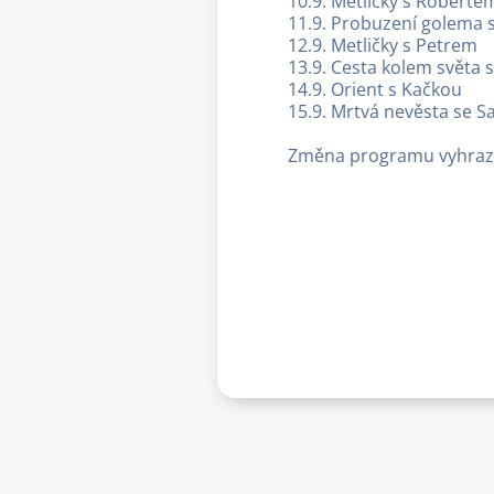
10.9. Metličky s Roberte
11.9. Probuzení golema s
12.9. Metličky s Petrem
13.9. Cesta kolem světa 
14.9. Orient s Kačkou
15.9. Mrtvá nevěsta se S
Změna programu vyhra