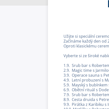
Užijte si speciální cerem
Začínáme každý den od 2
Oproti klasickému ceremo
Vyberte si ze široké nabí
1.9. Srub bar s Roberte
2.9. Magic time s Jarmil
3.9. Operace sauna s P
4.9. Letní probuzení s M
5.9. Mayský s bubínkem 
6.9. Obětní rituál s Dod
7.9. Srub bar s Roberte
8.9. Cesta druida s Petr
9.9. Pirátka z Karibiku s 