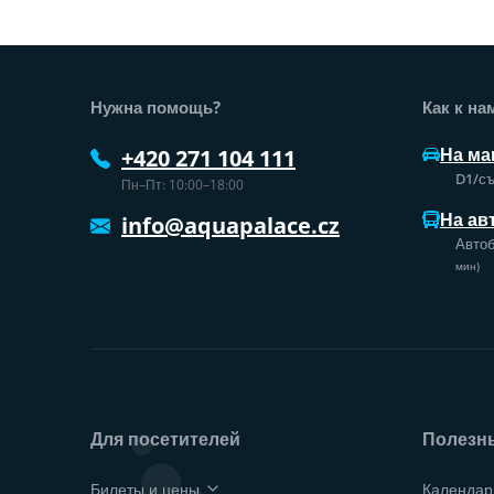
Нижний колонтитул веб-сайт
Нужна помощь?
Как к на
На ма
+420 271 104 111
D1/съ
Пн–Пт: 10:00–18:00
На ав
info@aquapalace.cz
Автоб
мин)
Для посетителей
Полезн
Билеты и цены
Календар