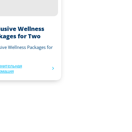
lusive Wellness
kages for Two
sive Wellness Packages for
лнительная
рмация