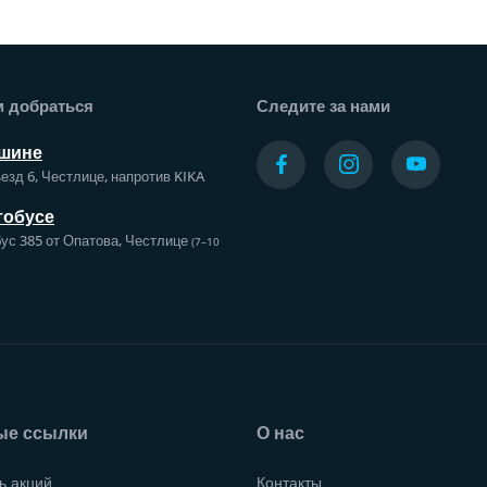
а
м добраться
Следите за нами
шине
езд 6, Честлице, напротив KIKA
тобусе
ус 385 от Опатова, Честлице
(7–10
ые ссылки
О нас
ь акций
Контакты