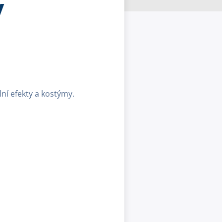
y
ní efekty a kostýmy.