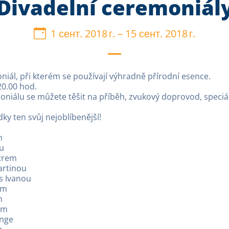
Divadelní ceremoniál
1 сент. 2018 г.
–
15 сент. 2018 г.
oniál, při kterém se používají výhradně přírodní esence.
0.00 hod.
niálu se můžete těšit na příběh, zvukový doprovod, speciál
dky ten svůj nejoblíbenější!
m
ou
etrem
artinou
s Ivanou
em
m
em
Inge