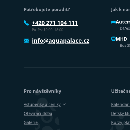
Potřebujete poradit?
Jak k n
Aute
+420 271 104 111
D1/exi
Po–Pá: 10:00–18:00
MHD
info@aquapalace.cz
Bus 3
Pro návštěvníky
Užitečn
Vstupenky a ceníky
Kalendář 
Otevírací doba
Dětský kl
Galerie
Kurzy pla