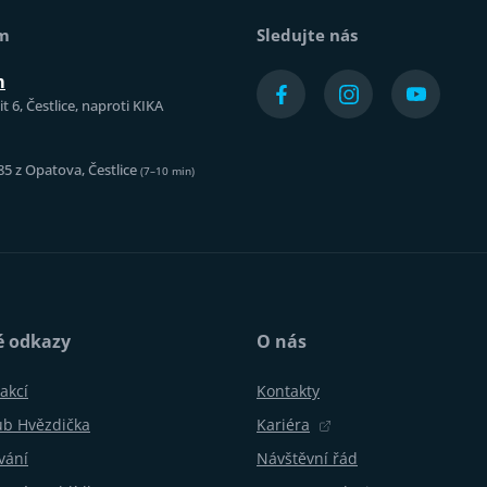
ám
Sledujte nás
m
t 6, Čestlice, naproti KIKA
85 z Opatova, Čestlice
(7–10 min)
é odkazy
O nás
akcí
Kontakty
ub Hvězdička
Kariéra
vání
Návštěvní řád