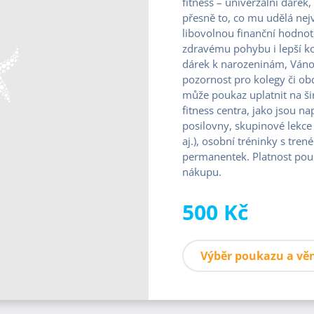
fitness – univerzální dárek,
přesně to, co mu udělá nejv
libovolnou finanční hodnot
zdravému pohybu i lepší ko
dárek k narozeninám, Váno
pozornost pro kolegy či o
může poukaz uplatnit na š
fitness centra, jako jsou na
posilovny, skupinové lekce 
aj.), osobní tréninky s tr
permanentek. Platnost pou
nákupu.
500 Kč
Výběr poukazu a vě