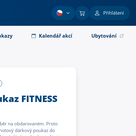
Přihlášení
ukazy
Kalendář akcí
Ubytování
ukaz FITNESS
výběr na obdarovaném. Proto
odnotový dárkový poukaz do