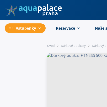
Přejít na hlavní obsah
Vstupenky
Rezervace
Naše 
Úvod
Dárkové poukazy
Dárkový p