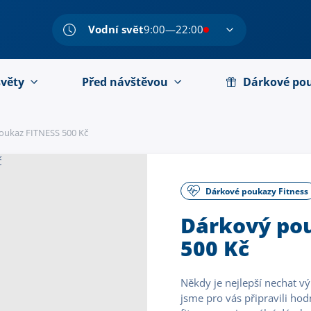
Vodní svět
9:00—22:00
světy
Před návštěvou
Dárkové po
oukaz FITNESS 500 Kč
Dárkové poukazy Fitness
Dárkový po
500 Kč
Někdy je nejlepší nechat 
jsme pro vás připravili h