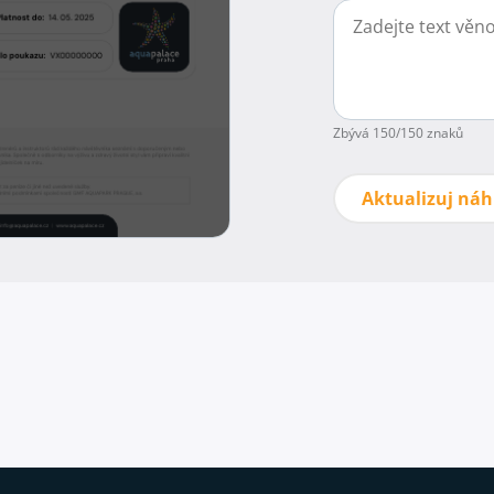
Zbývá
150
/150 znaků
Aktualizuj náh