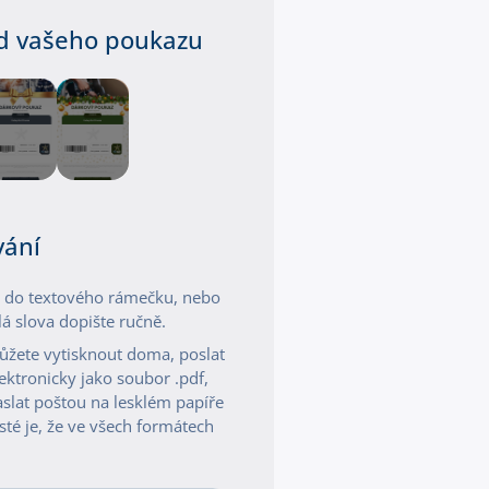
ed vašeho poukazu
vání
í do textového rámečku, nebo
á slova dopište ručně.
ůžete vytisknout doma, poslat
ktronicky jako soubor .pdf,
aslat poštou na lesklém papíře
isté je, že ve všech formátech