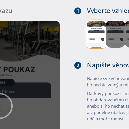
kazu
Vyberte vzhl
1
Napište věno
2
Napište své věnován
ho nechte volný a mil
Dárkový poukaz si m
ho obdarovanému ele
anebo si ho nechat z
a v podélné obálce. J
udělá moře radosti.