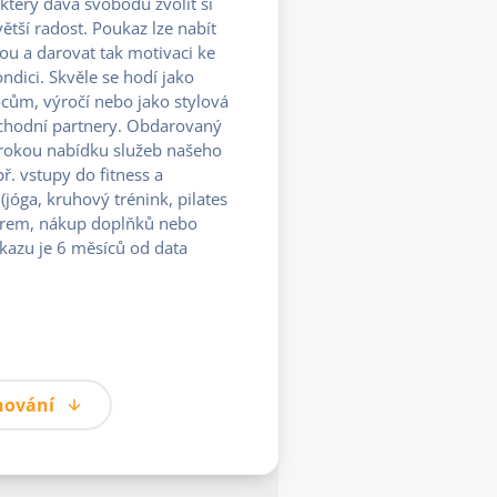
 který dává svobodu zvolit si
ětší radost. Poukaz lze nabít
ou a darovat tak motivaci ke
ndici. Skvěle se hodí jako
cům, výročí nebo jako stylová
bchodní partnery. Obdarovaný
irokou nabídku služeb našeho
př. vstupy do fitness a
(jóga, kruhový trénink, pilates
enérem, nákup doplňků nebo
kazu je 6 měsíců od data
nování