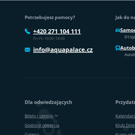
Stopka strony
Potrzebujesz pomocy?
Jak do n
Samo
+420 271 104 111
D1/zj
Pn–Pt: 10:00–18:00
Auto
info@aquapalace.cz
Autob
Dla odwiedzających
Przydatn
Bilety i cennik
Kalendar
Godziny otwarcia
Klub Dzie
Galeria
Kursy pł