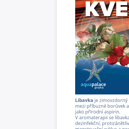
Libavka
je zimovzdorný s
mezi příbuzné borůvek a b
jako přírodní aspirin.
V aromaterapii se libavk
dezinfekční, protizánětl
menstruační cyklus a po