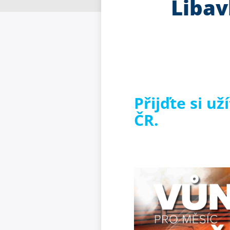
Libav
Přijďte si u
ČR.