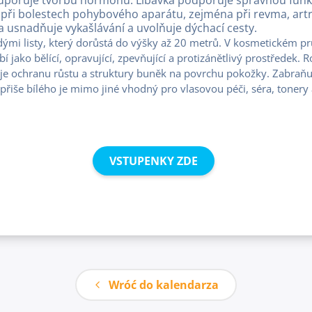
 při bolestech pohybového aparátu, zejména při revma, art
ka usnadňuje vykašlávání a uvolňuje dýchací cesty.
ými listy, který dorůstá do výšky až 20 metrů. V kosmetickém pr
bí jako bělící, opravující, zpevňující a protizánětlivý prostředek.
ytuje ochranu růstu a struktury buněk na povrchu pokožky. Zabraňu
Cypřiše bílého je mimo jiné vhodný pro vlasovou péči, séra, tonery 
VSTUPENKY ZDE
Wróć do kalendarza