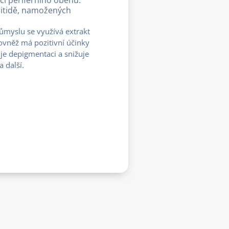
ritidě, namožených
ůmyslu se využívá extrakt
 Rovněž má pozitivní účinky
je depigmentaci a snižuje
a další.