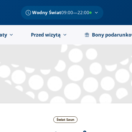
Wodny Świat
09:00—22:00
aty
Przed wizytą
Bony podarunk
Świat Saun