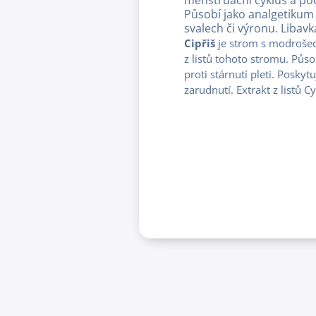
Působí jako analgetikum
svalech či výronu. Libav
Cipřiš
je strom s modrošed
z listů tohoto stromu. Půso
proti stárnutí pleti. Posk
zarudnutí. Extrakt z listů 