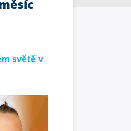
 měsíc
vém světě v