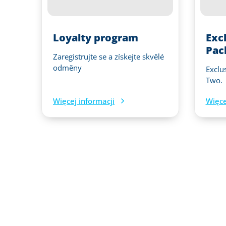
Loyalty program
Exc
Pac
Zaregistrujte se a získejte skvělé
odměny
Exclu
Two.
Więcej informacji
Więce