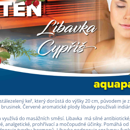
tálezelený keř, který dorůstá do výšky 20 cm, původem je z
rusinek. Červené aromatické plody libavky používali indiáni 
a využívá do masážních směsí. Libavka má silné antibiotické
ivé, analgetické, prohřívací a močopudné účinky. Pomáhá od 
dporuje tvorbu hormonů. Libavka podporuje správnou funkc