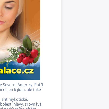
e Severní Ameriky. Patří
nejen k jídlu, ale také
, antimykotické,
bolestí hlavy, srovnává
i periferního oběhu.