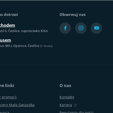
as dotrzeć
Obserwuj nas
chodem
azd 6, Čestlice, naprzeciwko KIKA
busem
us 385 z Opatova, Čestlice
(7–10 min)
e linki
O nas
z promocji
Kontakty
cięcy Mała Gwiazdka
Kariera
ywania
Regulamin dla gości