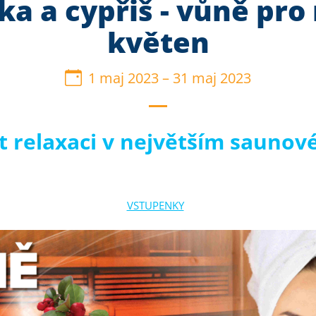
ka a cypřiš - vůně pro
květen
1 maj 2023
–
31 maj 2023
žít relaxaci v největším sauno
VSTUPENKY