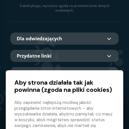
Subskrybując, wyrażasz zgodę na przetwarzanie danych
osobowych.
Dla odwiedzających
Przydatne linki
O nas
Aby strona działała tak jak
powinna (zgoda na pliki cookies)
Główny partner
Aby zapewnić najlepszą możliwą jakość
przeglądania stron internetowych – aby
wyszukiwarka działała, abyśmy pamiętali, co masz
w koszyku, abyś mógł łatwo sprawdzić status
swojego zamówienia, abyś nie martwił się