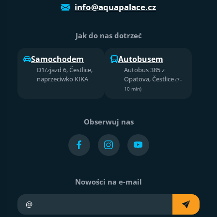
info@aquapalace.cz
Jak do nas dotrzeć
Samochodem
Autobusem
D1/zjazd 6, Čestlice,
Autobus 385 z
naprzeciwko KIKA
Opatova, Čestlice
(7–
10 min)
Obserwuj nas
Nowości na e-mail
Twój e-mail