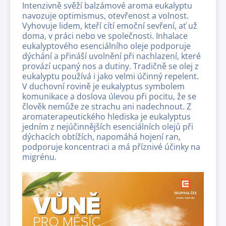
Intenzivně svěží balzámové aroma eukalyptu
navozuje optimismus, otevřenost a volnost.
Vyhovuje lidem, kteří cítí emoční sevření, ať už
doma, v práci nebo ve společnosti. Inhalace
eukalyptového esenciálního oleje podporuje
dýchání a přináší uvolnění při nachlazení, které
provází ucpaný nos a dutiny. Tradičně se olej z
eukalyptu používá i jako velmi účinný repelent.
V duchovní rovině je eukalyptus symbolem
komunikace a doslova úlevou při pocitu, že se
člověk nemůže ze strachu ani nadechnout. Z
aromaterapeutického hlediska je eukalyptus
jedním z nejúčinnějších esenciálních olejů při
dýchacích obtížích, napomáhá hojení ran,
podporuje koncentraci a má příznivé účinky na
migrénu.