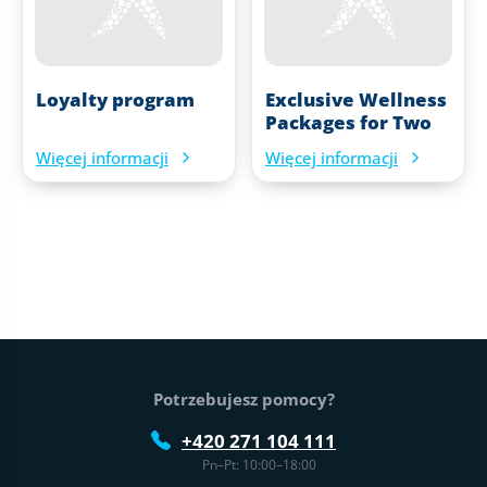
Loyalty program
Exclusive Wellness
Packages for Two
Więcej informacji
Więcej informacji
Stopka strony
Potrzebujesz pomocy?
+420 271 104 111
Pn–Pt: 10:00–18:00