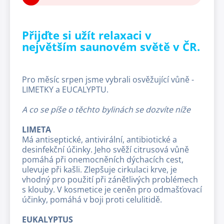
Přijďte si užít relaxaci v
největším saunovém světě v ČR.
Pro měsíc srpen jsme vybrali osvěžující vůně -
LIMETKY a EUCALYPTU.
A co se píše o těchto bylinách se dozvíte níže
LIMETA
Má antiseptické, antivirální, antibiotické a
desinfekční účinky. Jeho svěží citrusová vůně
pomáhá při onemocněních dýchacích cest,
ulevuje při kašli. Zlepšuje cirkulaci krve, je
vhodný pro použití při zánětlivých problémech
s klouby. V kosmetice je ceněn pro odmašťovací
účinky, pomáhá v boji proti celulitidě.
EUKALYPTUS