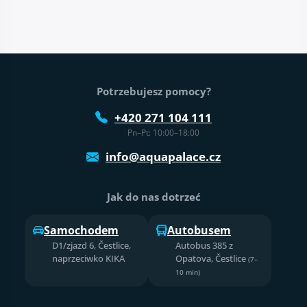
Stopka strony
Potrzebujesz pomocy?
+420 271 104 111
Pn–Pt: 10:00–18:00
info@aquapalace.cz
Jak do nas dotrzeć
Samochodem
Autobusem
D1/zjazd 6, Čestlice,
Autobus 385 z
naprzeciwko KIKA
Opatova, Čestlice
(7–
10 min)