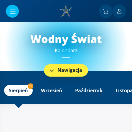
Przejść do menu głównego
Wodny Świat
Kalendarz
Nawigacja
15
Sierpień
Wrzesień
Październik
Listop