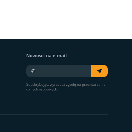
Nowości na e-mail
Twój e-mail
Subskrybując, wyrażasz zgodę na przetwarzanie
danych osobowych.