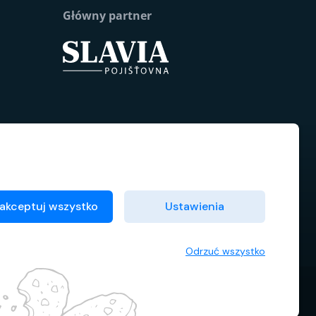
Główny partner
akceptuj wszystko
Ustawienia
Odrzuć wszystko
Warunki umowne
Menedżer plików cookie