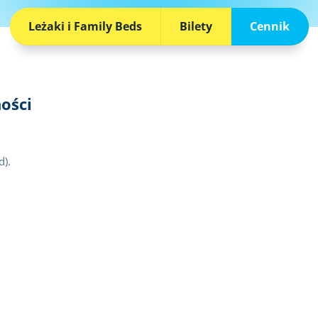
Leżaki i Family Beds
Bilety
Cennik
ości
d).