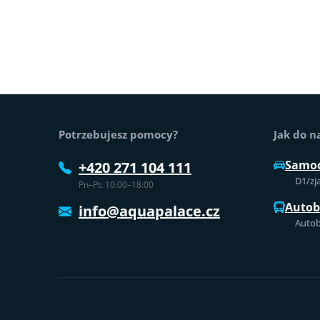
Stopka strony
Potrzebujesz pomocy?
Jak do n
Samo
+420 271 104 111
D1/zj
Pn–Pt: 10:00–18:00
Auto
info@aquapalace.cz
Autob