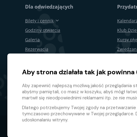
Dla odwiedzających
Przydatn
Bilety i cennik
Kalendar
Godziny otwarcia
Klub Dzie
Galeria
Kursy pł
Rezerwacja
Zwiedzan
Bony podarunkowe
Obchody 
Restauracje i bary
Dla firm
Aby strona działała tak jak powinna 
Mapa terenu
Odstąpie
Aby zapewnić najlepszą możliwą jakość przeglądania st
Program l
abyśmy pamiętali, co masz w koszyku, abyś mógł łatw
martwił się nieodpowiednimi reklamami itp. że nie mus
Dlatego potrzebujemy Twojej zgody na przetwarzani
tymczasowo przechowywane w Twojej przeglądarce. D
udoskonalaniu witryny.
© 2026 GMF Aquapark Prague, a.s.