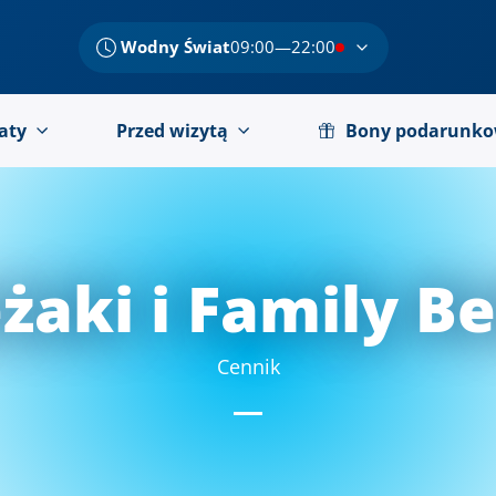
Wodny Świat
09:00—22:00
aty
Przed wizytą
Bony podarunk
żaki i Family B
Cennik