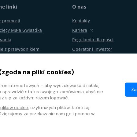
e linki
O nas
z promocji
Kontakty
cięcy Mała Gwiazdka
Kariera
ywania
Regulamin dla gości
ie z przewodnikiem
Operator i inwestor
urodzin i imprezy
Aquapalace Hotel
Partnerski e-shop
(zgoda na pliki cookies)
nie od umowy
Partnerzy
ron internetowych – aby wyszukiwarka działała,
ojalnościowy
Za
o sprawdzić status swojego zamówienia, abyś nie
isz się za każdym razem logować.
e
plików cookie
, czyli małych plików, które są
ziękujemy za przekazanie nam go i pomoc w
Ochrona danych osobowych