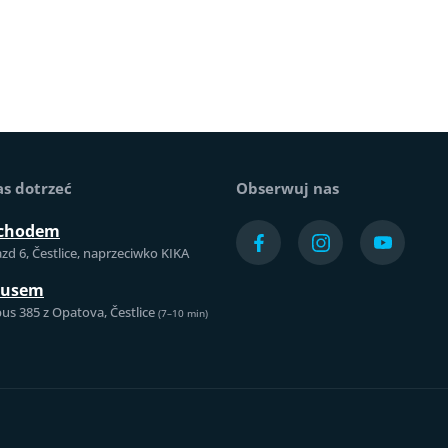
as dotrzeć
Obserwuj nas
chodem
azd 6, Čestlice, naprzeciwko KIKA
busem
us 385 z Opatova, Čestlice
(7–10 min)