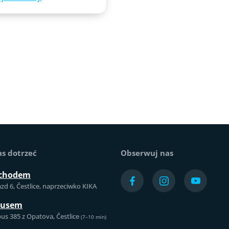
as dotrzeć
Obserwuj nas
chodem
azd 6, Čestlice, naprzeciwko KIKA
busem
us 385 z Opatova, Čestlice
(7–10 min)