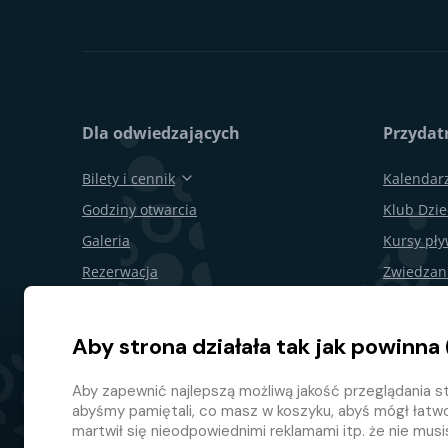
Dla odwiedzających
Przydatn
Bilety i cennik
Kalendar
Godziny otwarcia
Klub Dzie
Galeria
Kursy pł
Rezerwacja
Zwiedzan
Bony podarunkowe
Obchody 
Restauracje i bary
Dla firm
Aby strona działała tak jak powinna 
Mapa terenu
Odstąpie
Aby zapewnić najlepszą możliwą jakość przeglądania st
Program l
abyśmy pamiętali, co masz w koszyku, abyś mógł łatw
martwił się nieodpowiednimi reklamami itp. że nie mus