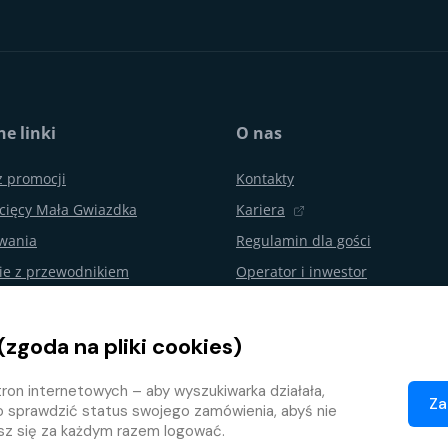
e linki
O nas
z promocji
Kontakty
cięcy Mała Gwiazdka
Kariera
ywania
Regulamin dla gości
ie z przewodnikiem
Operator i inwestor
urodzin i imprezy
Aquapalace Hotel
Partnerski e-shop
(zgoda na pliki cookies)
nie od umowy
Partnerzy
ron internetowych – aby wyszukiwarka działała,
ojalnościowy
Za
o sprawdzić status swojego zamówienia, abyś nie
isz się za każdym razem logować.