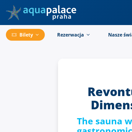
Przejść do menu głównego
Bilety
Rezerwacja
Nasze świ
Revont
Dimens
The sauna w
gastronomic 