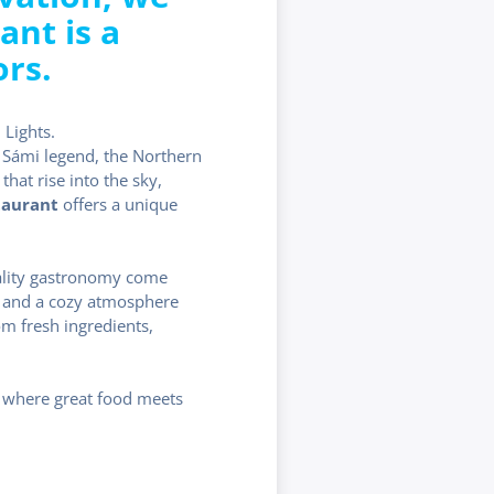
ant is a
ors.
 Lights.
d Sámi legend, the Northern
that rise into the sky,
taurant
offers a unique
uality gastronomy come
g, and a cozy atmosphere
m fresh ingredients,
e where great food meets