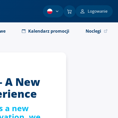
Logowanie
owe
Kalendarz promocji
Noclegi
– A New
erience
s a new
vation, we