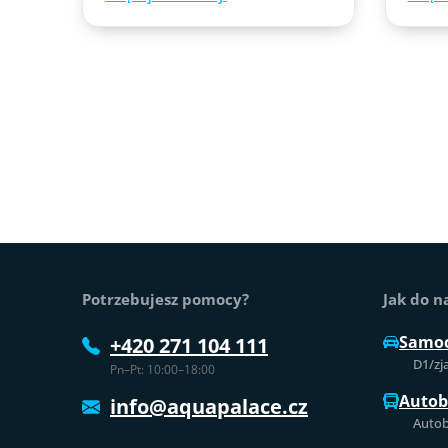
Stopka strony
Potrzebujesz pomocy?
Jak do n
Samo
+420 271 104 111
D1/zj
Pn–Pt: 10:00–18:00
Auto
info@aquapalace.cz
Autob