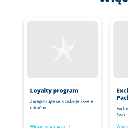
Loyalty program
Exc
Pac
Zaregistrujte se a získejte skvělé
odměny
Exclu
Two.
Więcej informacji
Więce