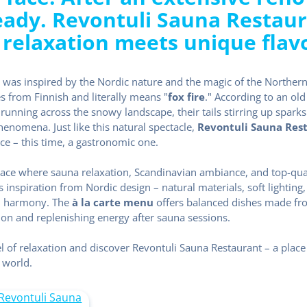
ready. Revontuli Sauna Restaur
relaxation meets unique flav
 was inspired by the Nordic nature and the magic of the Northern
 from Finnish and literally means "
fox fire
." According to an ol
running across the snowy landscape, their tails stirring up sparks 
enomena. Just like this natural spectacle,
Revontuli Sauna Res
ce – this time, a gastronomic one.
space where sauna relaxation, Scandinavian ambiance, and top-q
s inspiration from Nordic design – natural materials, soft lightin
nd harmony. The
à la carte menu
offers balanced dishes made fro
on and replenishing energy after sauna sessions.
 of relaxation and discover Revontuli Sauna Restaurant – a plac
a world.