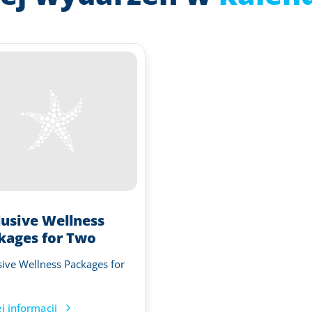
lusive Wellness
kages for Two
sive Wellness Packages for
j informacji