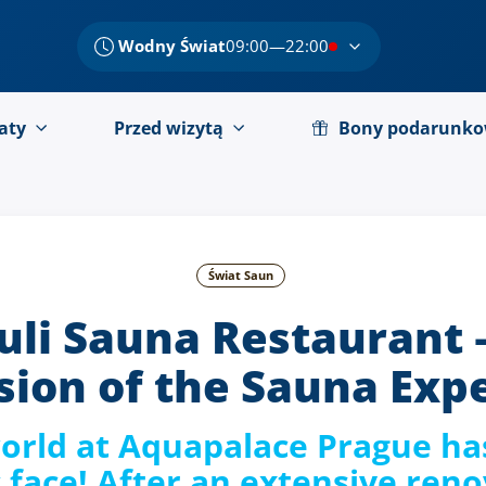
Wodny Świat
09:00—22:00
aty
Przed wizytą
Bony podarunk
Świat Saun
uli Sauna Restaurant 
ion of the Sauna Exp
orld at Aquapalace Prague ha
face! After an extensive reno