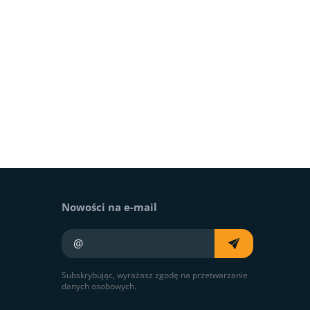
Nowości na e-mail
Twój e-mail
Subskrybując, wyrażasz zgodę na przetwarzanie
danych osobowych.