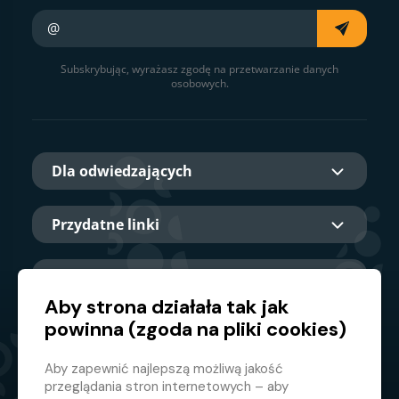
Twój e-mail
Subskrybując, wyrażasz zgodę na przetwarzanie danych
osobowych.
Dla odwiedzających
Przydatne linki
O nas
Aby strona działała tak jak
powinna (zgoda na pliki cookies)
Główny partner
Aby zapewnić najlepszą możliwą jakość
przeglądania stron internetowych – aby