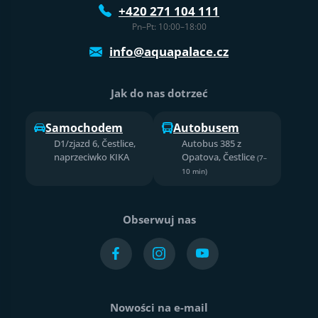
+420 271 104 111
Pn–Pt: 10:00–18:00
info@aquapalace.cz
Jak do nas dotrzeć
Samochodem
Autobusem
D1/zjazd 6, Čestlice,
Autobus 385 z
naprzeciwko KIKA
Opatova, Čestlice
(7–
10 min)
Obserwuj nas
Nowości na e-mail