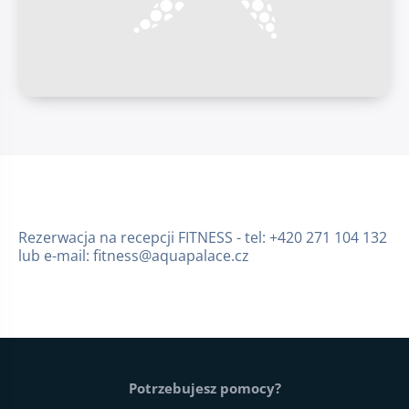
Rezerwacja na recepcji FITNESS - tel: +420 271 104 132
lub e-mail: fitness@aquapalace.cz
Stopka strony
Potrzebujesz pomocy?