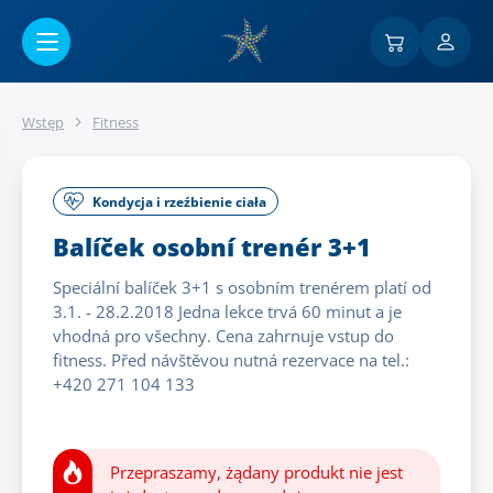
Przejść do menu głównego
Wstęp
Fitness
Kondycja i rzeźbienie ciała
Balíček osobní trenér 3+1
Speciální balíček 3+1 s osobním trenérem platí od
3.1. - 28.2.2018 Jedna lekce trvá 60 minut a je
vhodná pro všechny. Cena zahrnuje vstup do
fitness. Před návštěvou nutná rezervace na tel.:
+420 271 104 133
Przepraszamy, żądany produkt nie jest