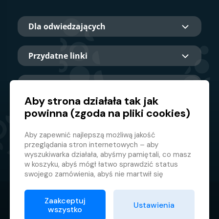
Dla odwiedzających
Przydatne linki
O nas
Aby strona działała tak jak
powinna (zgoda na pliki cookies)
Główny partner
Aby zapewnić najlepszą możliwą jakość
przeglądania stron internetowych – aby
wyszukiwarka działała, abyśmy pamiętali, co masz
w koszyku, abyś mógł łatwo sprawdzić status
swojego zamówienia, abyś nie martwił się
nieodpowiednimi reklamami itp. że nie musisz się
za każdym razem logować.
Zaakceptuj
© 2026 GMF Aquapark Prague, a.s.
Ustawienia
Dlatego potrzebujemy Twojej zgody na
wszystko