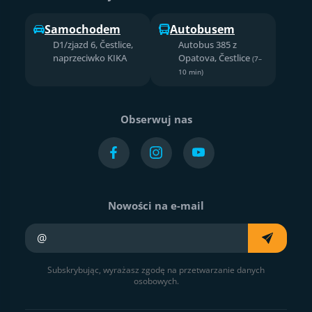
Samochodem
Autobusem
D1/zjazd 6, Čestlice,
Autobus 385 z
naprzeciwko KIKA
Opatova, Čestlice
(7–
10 min)
Obserwuj nas
Nowości na e-mail
Twój e-mail
Subskrybując, wyrażasz zgodę na przetwarzanie danych
osobowych.