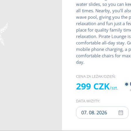
water slides, so you can kee
all times. Nearby, you'll al
wave pool, giving you the 
relaxation and fun just a fe
place for quality family t
relaxation. Pirate Lounge is
comfortable all-day stay. 
mobile phone charging, a pr
comfortable chairs for ma
day.
CENA ZA LEŻAK/DZIEŃ:
299 CZK
/szt.
DATA WIZYTY: