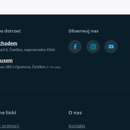
as dotrzeć
Obserwuj nas
chodem
azd 6, Čestlice, naprzeciwko KIKA
busem
us 385 z Opatova, Čestlice
(7–10 min)
e linki
O nas
z promocji
Kontakty