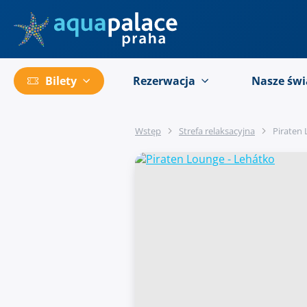
Przejść do menu głównego
Bilety
Rezerwacja
Nasze świ
Wstęp
Strefa relaksacyjna
Piraten 