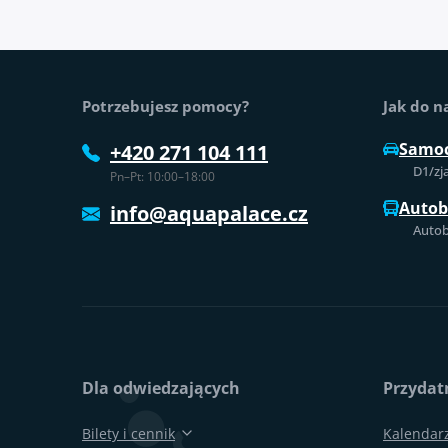
Stopka strony
Potrzebujesz pomocy?
Jak do n
Samo
+420 271 104 111
D1/zj
Pn–Pt: 10:00–18:00
Auto
info@aquapalace.cz
Autob
Dla odwiedzających
Przydatn
Bilety i cennik
Kalendar