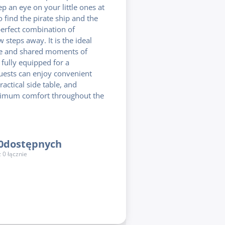
p an eye on your little ones at
so find the pirate ship and the
perfect combination of
w steps away. It is the ideal
ime and shared moments of
 fully equipped for a
Guests can enjoy convenient
actical side table, and
ximum comfort throughout the
0
dostępnych
z
0
łącznie