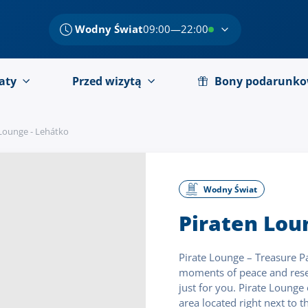
Wodny Świat
09:00—22:00
aty
Przed wizytą
Bony podarunk
Lounge - Lehátko
Wodny Świat
Piraten Lou
Pirate Lounge – Treasure Pa
moments of peace and reser
just for you. Pirate Lounge
area located right next to t