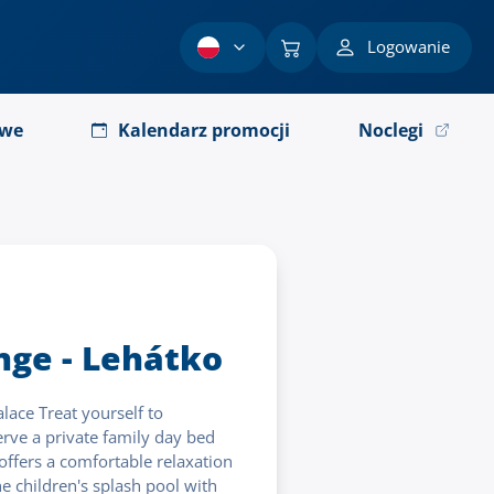
Logowanie
owe
Kalendarz promocji
Noclegi
nge - Lehátko
lace Treat yourself to
ve a private family day bed
 offers a comfortable relaxation
he children's splash pool with