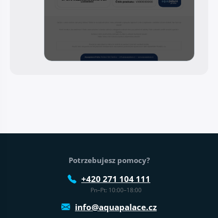
Stopka strony
Potrzebujesz pomocy?
+420 271 104 111
Pn–Pt: 10:00–18:00
info@aquapalace.cz