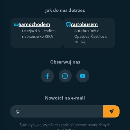
Jak do nas dotrzeć
Samochodem
Autobusem
D1/zjazd 6, Čestlice,
Autobus 385 z
naprzeciwko KIKA
Opatova, Čestlice
(7–
10 min)
Obserwuj nas
Nowości na e-mail
Twój e-mail
Subskrybując, wyrażasz zgodę na przetwarzanie danych
osobowych.