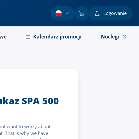
Logowanie
owe
Kalendarz promocji
Noclegi
ukaz SPA 500
ot want to worry about
nt. That is why we have