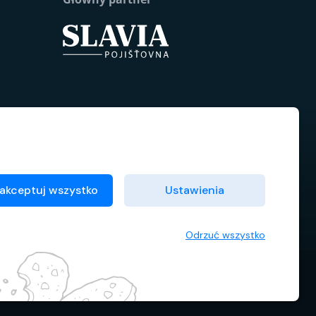
akceptuj wszystko
Ustawienia
Odrzuć wszystko
Warunki umowne
Menedżer plików cookie