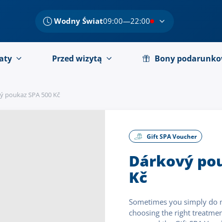
Wodny Świat
09:00—22:00
aty
Przed wizytą
Bony podarunk
ý poukaz SPA 500 Kč
Gift SPA Voucher
Dárkový po
Kč
Sometimes you simply do n
choosing the right treatme