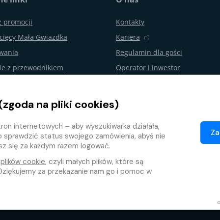
z promocji
Kontakty
cięcy Mała Gwiazdka
Kariera
ywania
Regulamin dla gości
ie z przewodnikiem
Operator i inwestor
urodzin i imprezy
Aquapalace Hotel
Partnerski e-shop
(zgoda na pliki cookies)
nie od umowy
Partnerzy
ron internetowych – aby wyszukiwarka działała,
ojalnościowy
Za
o sprawdzić status swojego zamówienia, abyś nie
isz się za każdym razem logować.
e
plików cookie
, czyli małych plików, które są
ziękujemy za przekazanie nam go i pomoc w
Ochrona danych osobowych