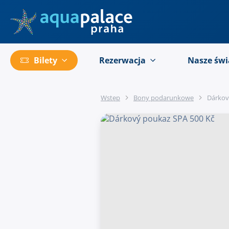
Przejść do menu głównego
Bilety
Rezerwacja
Nasze świ
Wstęp
Bony podarunkowe
Dárkov