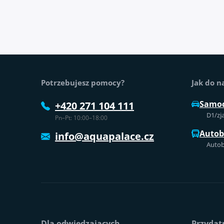
Stopka strony
Potrzebujesz pomocy?
Jak do n
Samo
+420 271 104 111
D1/zj
Pn–Pt: 10:00–18:00
Auto
info@aquapalace.cz
Autob
Dla odwiedzających
Przydatn