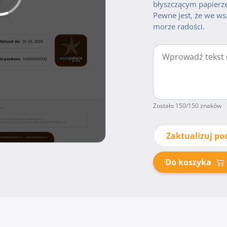
błyszczącym papierze
Pewne jest, że we ws
morze radości.
Zostało
150
/150 znaków
Zaktualizuj po
Do koszyka