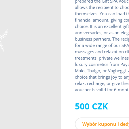
prepared the Gift SPA Vouch
allows the recipient to cho
themselves. You can load t
financial amount, giving c
choice. It is an excellent gi
anniversaries, or as an ele
business partners. The rec
for a wide range of our SPA
massages and relaxation ri
treatments, private wellne
luxury cosmetics from Payo
Malo, Thalgo, or Vagheggi. 
choice that brings joy to 
relax, recharge, or give thei
voucher is valid for 6 mont
500 CZK
Wybór kuponu i ded