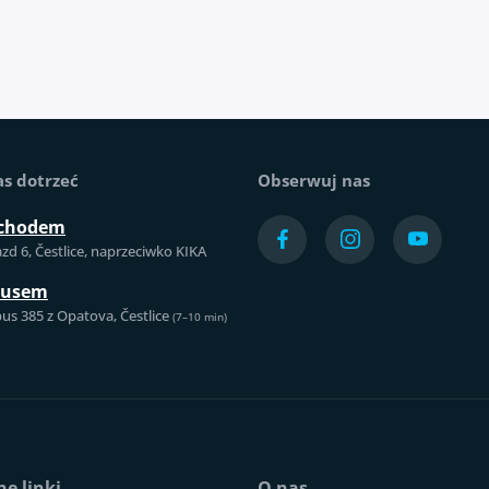
as dotrzeć
Obserwuj nas
chodem
azd 6, Čestlice, naprzeciwko KIKA
busem
us 385 z Opatova, Čestlice
(7–10 min)
e linki
O nas