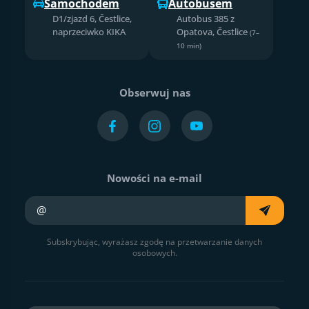
Samochodem
Autobusem
D1/zjazd 6, Čestlice,
Autobus 385 z
naprzeciwko KIKA
Opatova, Čestlice
(7–
10 min)
Obserwuj nas
Nowości na e-mail
Twój e-mail
Subskrybując, wyrażasz zgodę na przetwarzanie danych
osobowych.