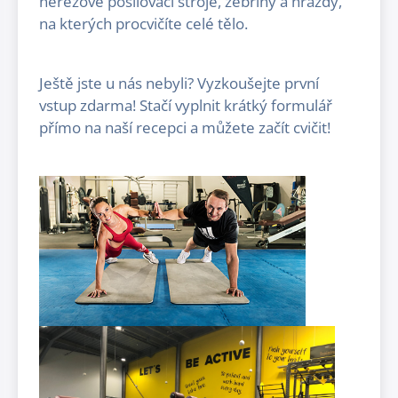
nerezové posilovací stroje, žebřiny a hrazdy,
na kterých procvičíte celé tělo.
Ještě jste u nás nebyli? Vyzkoušejte první
vstup zdarma! Stačí vyplnit krátký formulář
přímo na naší recepci a můžete začít cvičit!