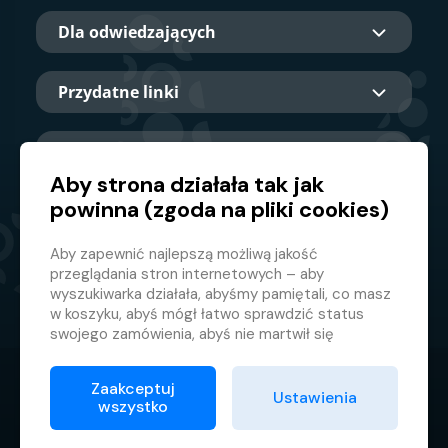
Dla odwiedzających
Przydatne linki
O nas
Aby strona działała tak jak
powinna (zgoda na pliki cookies)
Główny partner
Aby zapewnić najlepszą możliwą jakość
przeglądania stron internetowych – aby
wyszukiwarka działała, abyśmy pamiętali, co masz
w koszyku, abyś mógł łatwo sprawdzić status
swojego zamówienia, abyś nie martwił się
nieodpowiednimi reklamami itp. że nie musisz się
za każdym razem logować.
Zaakceptuj
© 2026 GMF Aquapark Prague, a.s.
Ustawienia
Dlatego potrzebujemy Twojej zgody na
wszystko
przetwarzanie
plików cookie
, czyli małych plików,
Ochrona danych osobowych
które są tymczasowo przechowywane w Twojej