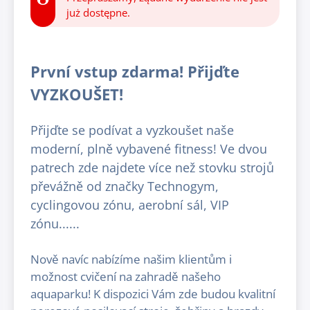
już dostępne.
První vstup zdarma! Přijďte
VYZKOUŠET!
Přijďte se podívat a vyzkoušet naše
moderní, plně vybavené fitness! Ve dvou
patrech zde najdete více než stovku strojů
převážně od značky Technogym,
cyclingovou zónu, aerobní sál, VIP
zónu......
Nově navíc nabízíme našim klientům i
možnost cvičení na zahradě našeho
aquaparku! K dispozici Vám zde budou kvalitní