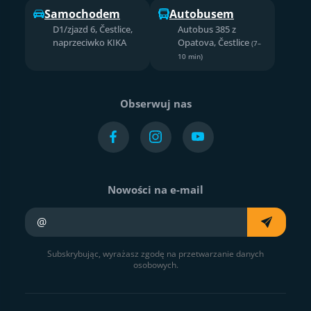
Samochodem
Autobusem
D1/zjazd 6, Čestlice,
Autobus 385 z
naprzeciwko KIKA
Opatova, Čestlice
(7–
10 min)
Obserwuj nas
Nowości na e-mail
Twój e-mail
Subskrybując, wyrażasz zgodę na przetwarzanie danych
osobowych.