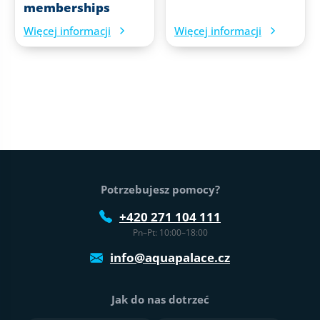
memberships
Więcej informacji
Więcej informacji
Stopka strony
Potrzebujesz pomocy?
+420 271 104 111
Pn–Pt: 10:00–18:00
info@aquapalace.cz
Jak do nas dotrzeć