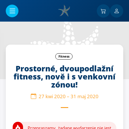
Przejść do menu głównego
Fitness
Prostorné, dvoupodlažní
fitness, nově i s venkovní
zónou!
27 kwi 2020
–
31 maj 2020
Przepraszamy, żądane wydarzenie nie jest