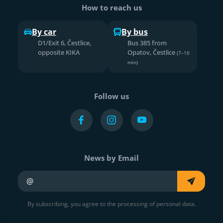
How to reach us
By car
By bus
D1/Exit 6, Čestlice,
Bus 385 from
opposite KIKA
Opatov, Čestlice
(7–10
min)
Follow us
News by Email
Your e-mail
By subscribing, you agree to the processing of personal data.