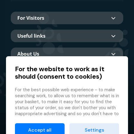
For Visitors
Useful links
About Us
For the website to work as it
should (consent to cookies)
Main partner
For the best possible web experience - to make
searching work, to allow us to remember what is in
your basket, to make it easy for you to find the
status of your order, so we don't bother you with
inappropriate advertising and so you don't have to
log in every time.
© 2026 GMF Aquapark Prague, a.s.
This is why we need your consent to
processing
Accept all
Settings