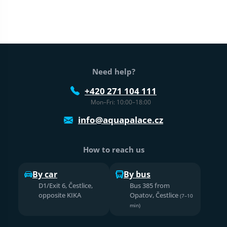
Web footer
Need help?
+420 271 104 111
Mon–Fri: 10:00–18:00
info@aquapalace.cz
How to reach us
By car
By bus
D1/Exit 6, Čestlice,
Bus 385 from
opposite KIKA
Opatov, Čestlice
(7–10
min)