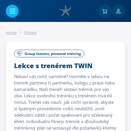
Go to main content
Home
Fitness
Group lessons, personal training
Lekce s trenérem TWIN
Nebaví vás cvičit samotné? Vezměte s sebou na
trénink partnera či partnerku, kolegu z práce nebo
kamarádku. Naši trenéři sestaví trénink pro vás
oba. Lekce osobního tréninku s trenérem trvá 60
minut. Trenér vás naučí, jak cvičit správně, abyste
si špatným provedením cviků neublížili, zvolí
adekvátní zátěž i počet opakování pro očekávaný
efekt. Individuální fitness trénink a dlouhodobý
tréninkový plán se sestavuje dle požadavků klienta