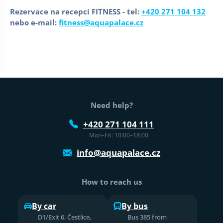
Rezervace na recepci FITNESS - tel:
+420 271 104 132
nebo e-mail:
fitness@aquapalace.cz
Web footer
Need help?
+420 271 104 111
Mon–Fri: 10:00–18:00
info@aquapalace.cz
How to reach us
By car
By bus
D1/Exit 6, Čestlice,
Bus 385 from