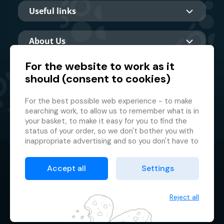
Useful links
About Us
For the website to work as it
should (consent to cookies)
Main partner
For the best possible web experience - to make
searching work, to allow us to remember what is in
your basket, to make it easy for you to find the
status of your order, so we don't bother you with
inappropriate advertising and so you don't have to
log in every time.
© 2026 GMF Aquapark Prague, a.s.
This is why we need your consent to
processing
Accept all
Settings
of cookies
, i.e. small files which are temporarily
Protection of personal data
stored in your browser. Thank you for giving us this
Terms & Conditions
consent and helping us to improve the website.
Reject all
Cookie manager