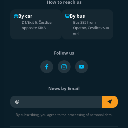
How to reach us
By car
By bus
D1/Exit 6, Čestlice,
Bus 385 from
opposite KIKA
Opatov, Čestlice
(7–10
min)
Follow us
News by Email
Your e-mail
By subscribing, you agree to the processing of personal data.