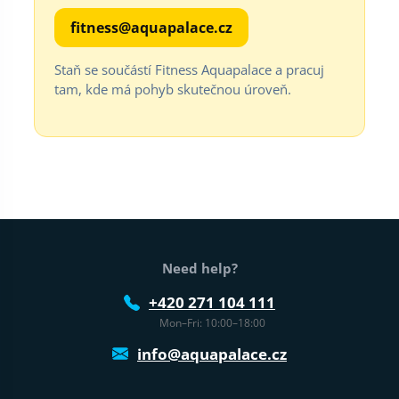
fitness@aquapalace.cz
Staň se součástí Fitness Aquapalace a pracuj
tam, kde má pohyb skutečnou úroveň.
Web footer
Need help?
+420 271 104 111
Mon–Fri: 10:00–18:00
info@aquapalace.cz