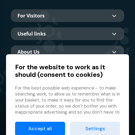
For Visitors
Useful links
About Us
For the website to work as it
should (consent to cookies)
Main partner
For the best possible web experience - to make
searching work, to allow us to remember what is in
your basket, to make it easy for you to find the
status of your order, so we don't bother you with
inappropriate advertising and so you don't have to
log in every time.
© 2026 GMF Aquapark Prague, a.s.
This is why we need your consent to
processing
Accept all
Settings
of cookies
, i.e. small files which are temporarily