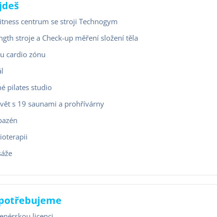
jdeš
itness centrum se stroji Technogym
ngth stroje a Check-up měření složení těla
u cardio zónu
ál
é pilates studio
vět s 19 saunami a prohřívárny
bazén
zioterapii
sáže
 potřebujeme
enérskou licenci