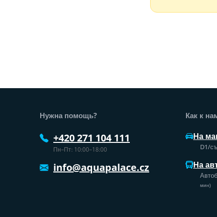
Нижний колонтитул веб-сайт
Нужна помощь?
Как к на
На ма
+420 271 104 111
D1/съ
Пн–Пт: 10:00–18:00
На ав
info@aquapalace.cz
Автоб
мин)