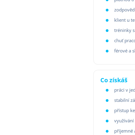
zodpovědn
klient u t
tréninky 
chuť praco
férové a 
Co získáš
práci v je
stabilní 
přístup k
využívání
příjemné 