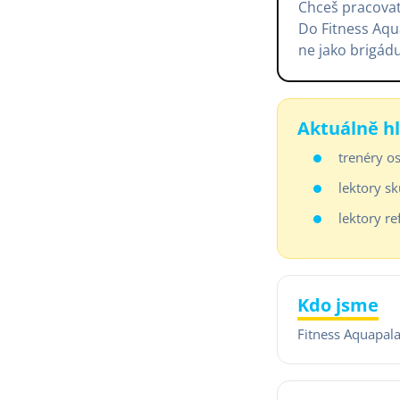
Chceš pracovat
Do Fitness Aqu
ne jako brigádu
Aktuálně h
trenéry o
lektory s
lektory re
Kdo jsme
Fitness Aquapala