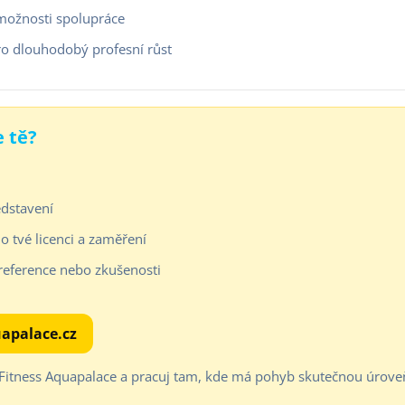
 možnosti spolupráce
ro dlouhodobý profesní růst
e tě?
edstavení
o tvé licenci a zaměření
reference nebo zkušenosti
apalace.cz
 Fitness Aquapalace a pracuj tam, kde má pohyb skutečnou úrove