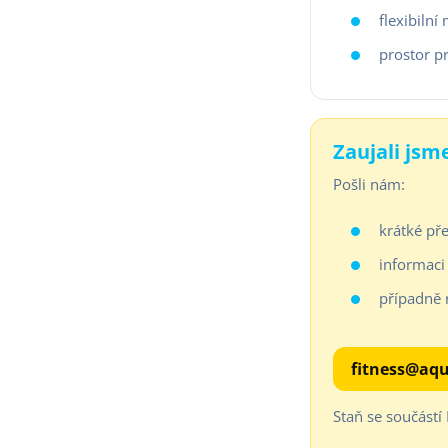
flexibilní
prostor p
Zaujali jsm
Pošli nám:
krátké př
informaci 
případně 
fitness@aqu
Staň se součástí