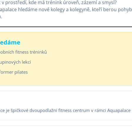
 v prostředí, kde má trénink úroveň, zázemí a smysl?
apalace hledáme nové kolegy a kolegyně, kteří berou pohyb 
.
ledáme
sobních fitness tréninků
kupinových lekcí
former pilates
ce je špičkové dvoupodlažní fitness centrum v rámci Aquapalace 