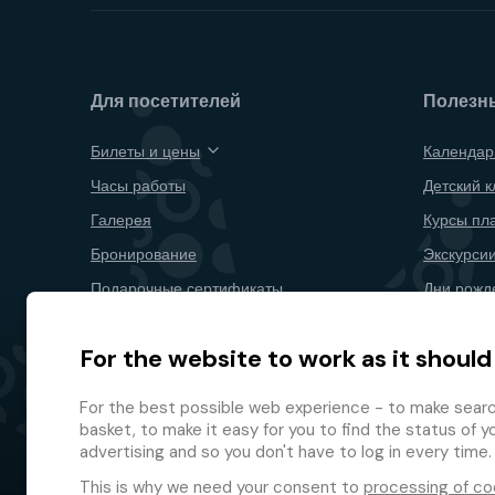
Для посетителей
Полезн
Билеты и цены
Календар
Часы работы
Детский к
Галерея
Курсы пл
Бронирование
Экскурсии
Подарочные сертификаты
Дни рожд
Рестораны и бары
Для комп
For the website to work as it should
План территории
Расторже
Программ
For the best possible web experience - to make search
basket, to make it easy for you to find the status of y
advertising and so you don't have to log in every time.
This is why we need your consent to
processing of co