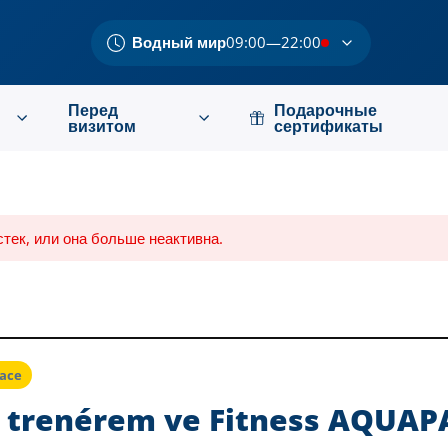
Водный мир
09:00—22:00
Перед
Подарочные
визитом
сертификаты
тек, или она больше неактивна.
lace
e trenérem ve Fitness AQUA