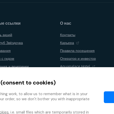
ые ссылки
О нас
ь акций
Контакты
луб Звёздочка
Карьера
авания
Правила посещения
 с гидом
Оператор и инвестор
ения и вечеринки
Aquapalace Hotel
аний
Партнерский интернет-магазин
 (consent to cookies)
ние договора
Партнеры
а лояльности
ing work, to allow us to remember what is in your
our order, so we don't bother you with inappropriate
okies
, i.e. small files which are temporarily stored in