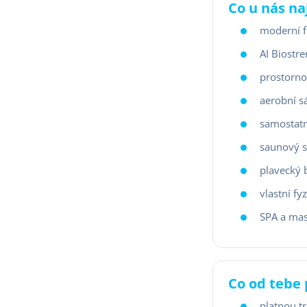
Co u nás na
moderní f
AI Biostre
prostorno
aerobní s
samostatn
saunový s
plavecký 
vlastní fy
SPA a ma
Co od tebe
platnou tr