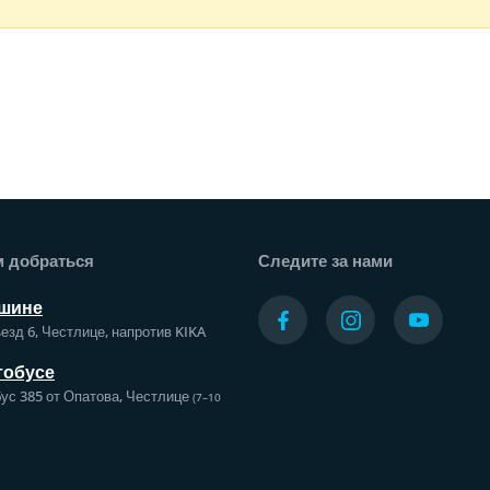
а
м добраться
Следите за нами
шине
езд 6, Честлице, напротив KIKA
тобусе
ус 385 от Опатова, Честлице
(7–10