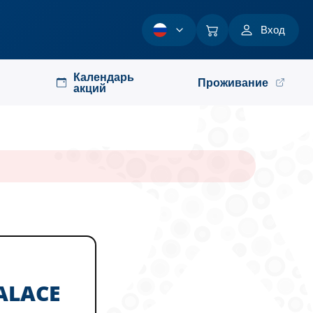
Вход
Календарь
Проживание
акций
PALACE