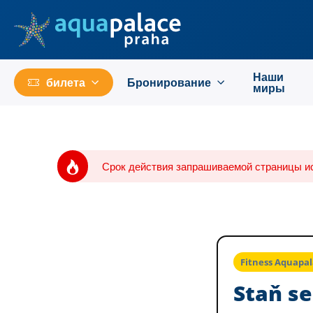
Перейти к основному содержанию
Наши
билета
Бронирование
миры
Срок действия запрашиваемой страницы ис
Fitness Aquapa
Staň s