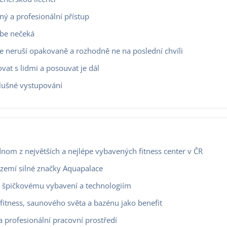
ý a profesionální přístup
ebe nečeká
se neruší opakovaně a rozhodně ne na poslední chvíli
vat s lidmi a posouvat je dál
slušné vystupování
dnom z největších a nejlépe vybavených fitness center v ČR
zázemí silné značky Aquapalace
e špičkovému vybavení a technologiím
 fitness, saunového světa a bazénu jako benefit
a profesionální pracovní prostředí