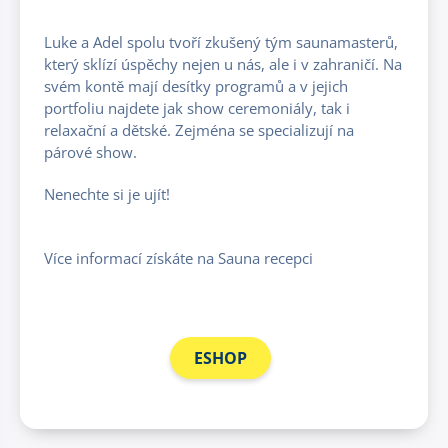
Luke a Adel spolu tvoří zkušený tým saunamasterů,
který sklízí úspěchy nejen u nás, ale i v zahraničí. Na
svém kontě mají desítky programů a v jejich
portfoliu najdete jak show ceremoniály, tak i
relaxační a dětské. Zejména se specializují na
párové show.
Nenechte si je ujít!
Více informací získáte na Sauna recepci
ESHOP