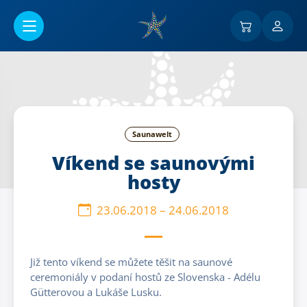
Go to main content
Saunawelt
Víkend se saunovými
hosty
23.06.2018
–
24.06.2018
Již tento víkend se můžete těšit na saunové
ceremoniály v podaní hostů ze Slovenska - Adélu
Gütterovou a Lukáše Lusku.