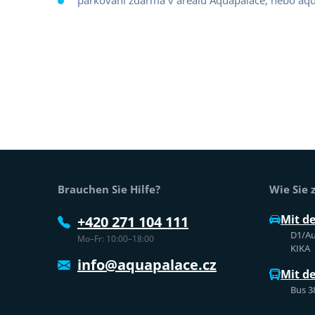
parkování zdarma v areálu Aquapalace, nebo aqu
Fußtext der Website
Brauchen Sie Hilfe?
Wie Sie
Mit d
+420 271 104 111
D1/Au
Mo–Fr: 10:00–18:00
KIKA
info@aquapalace.cz
Mit d
Bus 3