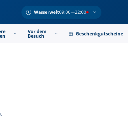
Wasserwelt
09:00—22:00
ere
Vor dem
Geschenkgutscheine
ten
Besuch
u,