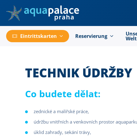
Go to main content
Uns
Eintrittskarten
Reservierung
Wel
TECHNIK ÚDRŽBY
Co budete dělat:
zednické a malířské práce,
údržbu vnitřních a venkovních prostor aquapark
úklid zahrady, sekání trávy,