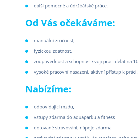
další pomocné a údržbářské práce.
Od Vás očekáváme:
manuální zručnost,
fyzickou zdatnost,
zodpovědnost a schopnost svoji práci dělat na 
vysoké pracovní nasazení, aktivní přístup k práci.
Nabízíme:
odpovídající mzdu,
vstupy zdarma do aquaparku a fitness
dotované stravování, nápoje zdarma,