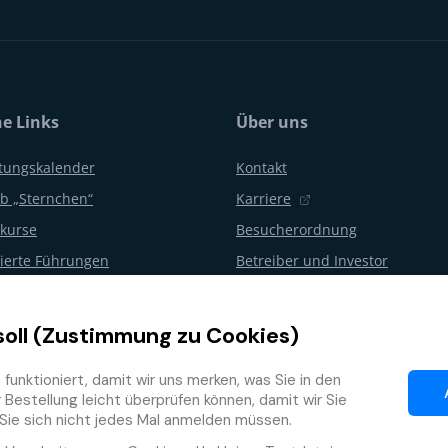
he Links
Über uns
ltungskalender
Kontakt
b „Sternchen“
Karriere
kurse
Besucherordnung
erte Führungen
Betreiber und Investor
gsfeiern und Partys
Aquapalace Hotel
en
Partner E-Shop
soll (Zustimmung zu Cookies)
 vom Vertrag
Partner
unktioniert, damit wir uns merken, was Sie in den
ogramm
Bestellung leicht überprüfen können, damit wir Sie
Sie sich nicht jedes Mal anmelden müssen.