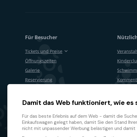
Für Besucher
Nützlic
Tickets und Preise
Veransta
Öffnungszeiten
Kinderclu
Galerie
Schwimm
Reservierung
Kommenti
Geschenkgutscheine
Geburtsta
Restaurants und Bars
Für Firm
Damit das Web funktioniert, wie es 
Lageplan
Rücktritt
Für das beste Erlebnis auf dem Web - damit die Suche f
Treuepr
Einkaufswagen gelegt haben, damit Sie den Stand Ihrer 
nicht mit unpassender Werbung belästigen und damit 