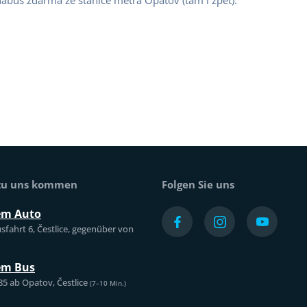
abus zdarma ze stanice metra Opatov (tam i zpět).
 zu uns kommen
Folgen Sie uns
em Auto
sfahrt 6, Čestlice, gegenüber von
em Bus
85 ab Opatov, Čestlice
(7–10 Min.)