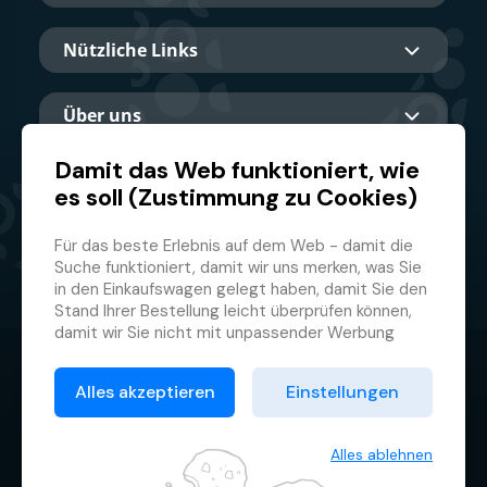
Nützliche Links
Über uns
Damit das Web funktioniert, wie
es soll (Zustimmung zu Cookies)
Hauptpartner
Für das beste Erlebnis auf dem Web - damit die
Suche funktioniert, damit wir uns merken, was Sie
in den Einkaufswagen gelegt haben, damit Sie den
Stand Ihrer Bestellung leicht überprüfen können,
damit wir Sie nicht mit unpassender Werbung
belästigen und damit Sie sich nicht jedes Mal
© 2026 GMF Aquapark Prague, a.s.
anmelden müssen.
Alles akzeptieren
Einstellungen
Deswegen brauchen wir von Ihnen Ihre
Datenschutzrichtlinie
Zustimmung zur
Verarbeitung von Cookies
, d.h.
Allgemeine Geschäftsbedingungen
kleiner Textdateien, die zeitweilig auf Ihrem
Alles ablehnen
Browser gespeichert werden. Wir danken Ihnen,
Cookie-Verwaltung