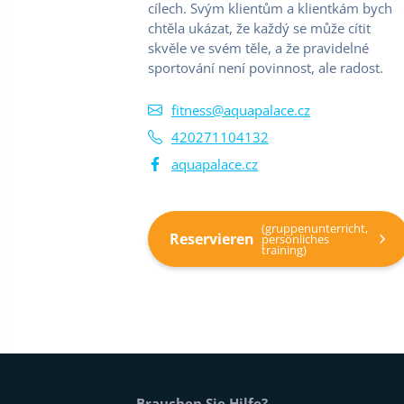
cílech. Svým klientům a klientkám bych
chtěla ukázat, že každý se může cítit
skvěle ve svém těle, a že pravidelné
sportování není povinnost, ale radost.
fitness@aquapalace.cz
420271104132
aquapalace.cz
(gruppenunterricht,
Reservieren
persönliches
training)
Fußtext der Website
Brauchen Sie Hilfe?