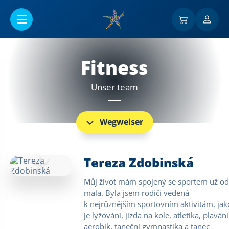
Go to main content
Fitness
Unser team
Wegweiser
Tereza Zdobinská
Můj život mám spojený se sportem už od
mala. Byla jsem rodiči vedená
k nejrůznějším sportovním aktivitám, jak
je lyžování, jízda na kole, atletika, plavání
aerobik, taneční gymnastika a tanec