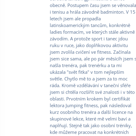
obecně. Postupem času jsem se věnoval
i tenisu a hrála závodně badminton. V 15
letech jsem ale propadla
latinskoamerickým tancům, konkrétně
ladies formacím, ve kterých stále aktivně
závodím. A protože sport i tanec jdou
ruku v ruce, jako doplňkovou aktivitu
jsem zvolila cvičení ve fitness. Začínala
jsem sice sama, ale po pár měsícíh jsem s
našla trenéra, pak trenérku a ta mi
ukázala "svět fitka" v tom nejlepším
světle. Chytlo mě to a jsem za to moc
ráda. Kromě vzdělávání v taneční sféře
jsem si chtěla rozšířit své znalosti i v této
oblasti. Prvotním krokem byl certifikát
lektora Jumping fitness, pak následoval
kurz osobního trenéra a další licence na
skupinové lekce, které mě velmi baví a
naplňují. Stejně tak jako osobní tréniky,
kde můžeme pracovat na konkrétních