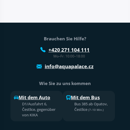
Fußtext der Website
Brauchen Sie Hilfe?
+420 271 104 111
Mo–Fr: 10:00–18:00
info@aquapalace.cz
Wie Sie zu uns kommen
Mit dem Auto
Mit dem Bus
D1/Ausfahrt 6,
Bus 385 ab Opatov,
Čestlice, gegenüber
Čestlice
(7–10 Min.)
von KIKA