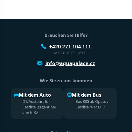
Fußtext der Website
Brauchen Sie Hilfe?
+420 271 104 111
Mo–Fr: 10:00–18:00
info@aquapalace.cz
Wie Sie zu uns kommen
Mit dem Auto
Mit dem Bus
D1/Ausfahrt 6,
Bus 385 ab Opatov,
Čestlice, gegenüber
Čestlice
(7–10 Min.)
von KIKA