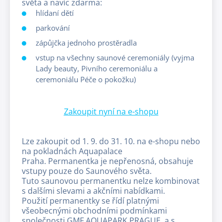
světa a navíc zdarma:
hlídaní dětí
parkování
zápůjčka jednoho prostěradla
vstup na všechny saunové ceremoniály (vyjma
Lady beauty, Pivního ceremoniálu a
ceremoniálu Péče o pokožku)
Zakoupit nyní na e-shopu
Lze zakoupit od 1. 9. do 31. 10. na e-shopu nebo
na pokladnách Aquapalace
Praha. Permanentka je nepřenosná, obsahuje
vstupy pouze do Saunového světa.
Tuto saunovou permanentku nelze kombinovat
s dalšími slevami a akčními nabídkami.
Použití permanentky se řídí platnými
všeobecnými obchodními podmínkami
společnosti GMF AQUAPARK PRAGUE, a.s.