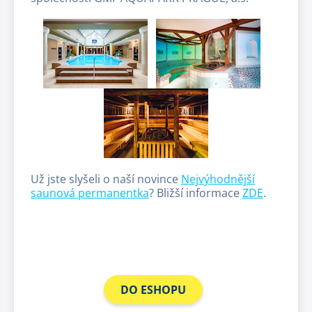
Už jste slyšeli o naší novince
Nejvýhodnější
saunová permanentka
? Bližší informace
ZDE
.
DO ESHOPU