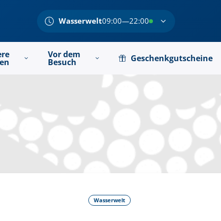
Wasserwelt
09:00—22:00
ere
Vor dem
Geschenkgutscheine
ten
Besuch
Wasserwelt