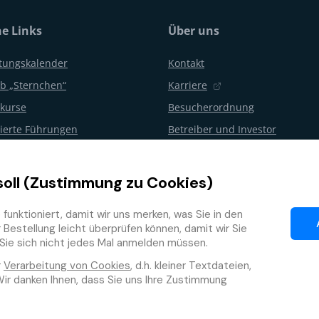
he Links
Über uns
ltungskalender
Kontakt
b „Sternchen“
Karriere
kurse
Besucherordnung
erte Führungen
Betreiber und Investor
gsfeiern und Partys
Aquapalace Hotel
en
Partner E-Shop
soll (Zustimmung zu Cookies)
 vom Vertrag
Partner
unktioniert, damit wir uns merken, was Sie in den
ogramm
Bestellung leicht überprüfen können, damit wir Sie
Sie sich nicht jedes Mal anmelden müssen.
r
Verarbeitung von Cookies
, d.h. kleiner Textdateien,
Wir danken Ihnen, dass Sie uns Ihre Zustimmung
Datenschutzrichtlinie
Allg