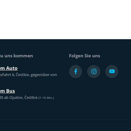
 zu uns kommen
Folgen Sie uns
em Auto
sfahrt 6, Čestlice, gegenüber von
em Bus
85 ab Opatov, Čestlice
(7–10 Min.)