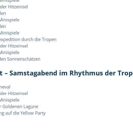
der Hitzeinsel
len
inispiele
len
inispiele
xpedition durch die Tropen
der Hitzeinsel
inispiele
den Sonnenschätzen
ht – Samstagabend im Rhythmus der Tro
neval
der Hitzeinsel
inispiele
er Goldenen Lagune
g auf die Yellow Party