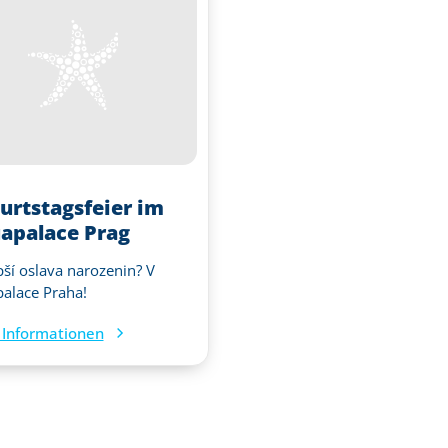
urtstagsfeier im
apalace Prag
pší oslava narozenin? V
alace Praha!
Informationen