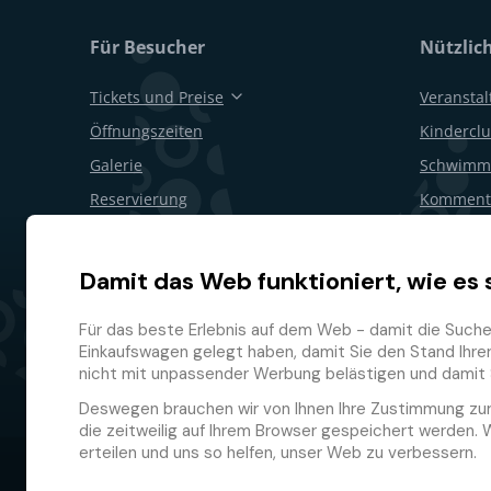
Für Besucher
Nützlic
Tickets und Preise
Veransta
Öffnungszeiten
Kinderclu
Galerie
Schwimm
Reservierung
Kommenti
Geschenkgutscheine
Geburtsta
Restaurants und Bars
Für Firm
Damit das Web funktioniert, wie es 
Lageplan
Rücktritt
Für das beste Erlebnis auf dem Web - damit die Suche f
Treuepr
Einkaufswagen gelegt haben, damit Sie den Stand Ihrer 
nicht mit unpassender Werbung belästigen und damit 
Deswegen brauchen wir von Ihnen Ihre Zustimmung zu
die zeitweilig auf Ihrem Browser gespeichert werden. 
erteilen und uns so helfen, unser Web zu verbessern.
© 2026 GMF Aquapark Prague, a.s.