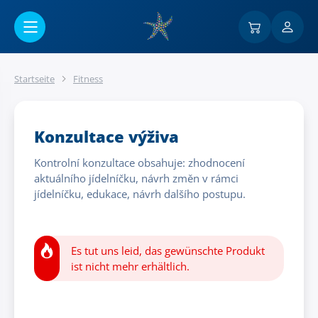
Go to main content
Startseite
Fitness
Konzultace výživa
Kontrolní konzultace obsahuje: zhodnocení
aktuálního jídelníčku, návrh změn v rámci
jídelníčku, edukace, návrh dalšího postupu.
Es tut uns leid, das gewünschte Produkt
ist nicht mehr erhältlich.