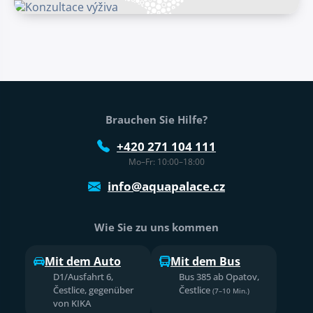
Fußtext der Website
Brauchen Sie Hilfe?
+420 271 104 111
Mo–Fr: 10:00–18:00
info@aquapalace.cz
Wie Sie zu uns kommen
Mit dem Auto
Mit dem Bus
D1/Ausfahrt 6,
Bus 385 ab Opatov,
Čestlice, gegenüber
Čestlice
(7–10 Min.)
von KIKA