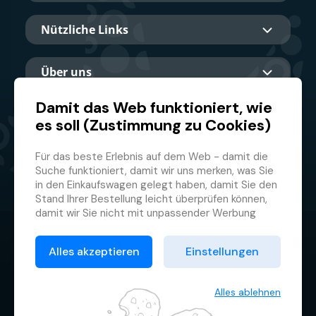
Nützliche Links
Über uns
Damit das Web funktioniert, wie
es soll (Zustimmung zu Cookies)
Hauptpartner
Für das beste Erlebnis auf dem Web - damit die
Suche funktioniert, damit wir uns merken, was Sie
in den Einkaufswagen gelegt haben, damit Sie den
Stand Ihrer Bestellung leicht überprüfen können,
damit wir Sie nicht mit unpassender Werbung
belästigen und damit Sie sich nicht jedes Mal
© 2026 GMF Aquapark Prague, a.s.
anmelden müssen.
Alles akzeptieren
Einstellungen
Deswegen brauchen wir von Ihnen Ihre
Datenschutzrichtlinie
Zustimmung zur
Verarbeitung von Cookies
, d.h.
Allgemeine Geschäftsbedingungen
kleiner Textdateien, die zeitweilig auf Ihrem
Alles ablehnen
Browser gespeichert werden. Wir danken Ihnen,
Cookie-Verwaltung