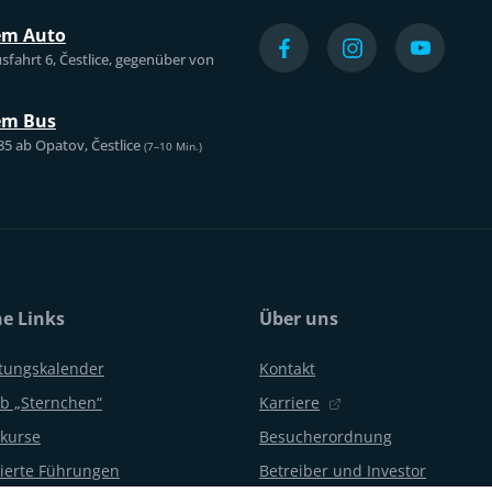
em Auto
sfahrt 6, Čestlice, gegenüber von
em Bus
85 ab Opatov, Čestlice
(7–10 Min.)
he Links
Über uns
ltungskalender
Kontakt
b „Sternchen“
Karriere
kurse
Besucherordnung
erte Führungen
Betreiber und Investor