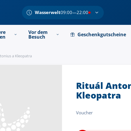
Wasserwelt
09:00—22:00
ere
Vor dem
Geschenkgutscheine
ten
Besuch
ntonius a Kleopatra
Rituál Anto
Kleopatra
Voucher