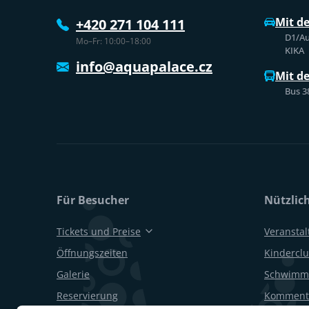
Mit d
+420 271 104 111
D1/Au
Mo–Fr: 10:00–18:00
KIKA
info@aquapalace.cz
Mit d
Bus 3
Für Besucher
Nützlic
Tickets und Preise
Veransta
Öffnungszeiten
Kinderclu
Galerie
Schwimm
Reservierung
Kommenti