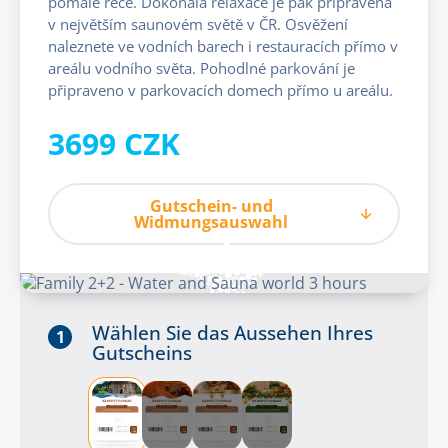
pomalé řece. Dokonalá relaxace je pak připravena
v největším saunovém světě v ČR. Osvěžení
naleznete ve vodních barech i restauracích přímo v
areálu vodního světa. Pohodlné parkování je
připraveno v parkovacích domech přímo u areálu.
3699 CZK
Gutschein- und
Widmungsauswahl
Wählen Sie das Aussehen Ihres
1
Gutscheins