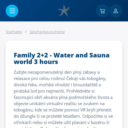
Go to main content
Startseite
Geschenkgutscheine
Family 2+2 - Water and Sauna
world 3 hours
Zažijte nezapomenutelný den plný zábavy a
relaxace pro celou rodinu! Čekají vás tobogány,
divoká řeka, mořské vlnobití i brouzdaliště a
pirátská loď pro nejmenší. Prohlédněte si
fascinující obří akvária plná podmořského života a
objevte unikátní virtuální realitu se zvukem na
tobogánu, kde se můžete pomocí VR brýlí přenést
do džungle či se proletět letadlem. Odpočiňte si ve
vířivkách nebo si můžete užít plavání v bazénu či