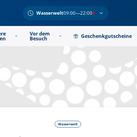
Wasserwelt
09:00—22:00
ere
Vor dem
Geschenkgutscheine
ten
Besuch
Wasserwelt