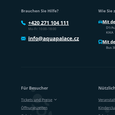
Fußtext der Website
Brauchen Sie Hilfe?
Wie Sie
Mit d
+420 271 104 111
D1/Au
Mo–Fr: 10:00–18:00
KIKA
info@aquapalace.cz
Mit d
Bus 3
Für Besucher
Nützlic
Tickets und Preise
Veransta
Öffnungszeiten
Kinderclu