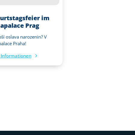
urtstagsfeier im
apalace Prag
pší oslava narozenin? V
alace Praha!
Informationen