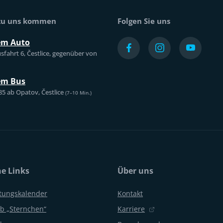
 zu uns kommen
Folgen Sie uns
em Auto
sfahrt 6, Čestlice, gegenüber von
em Bus
85 ab Opatov, Čestlice
(7–10 Min.)
he Links
Über uns
ltungskalender
Kontakt
b „Sternchen“
Karriere