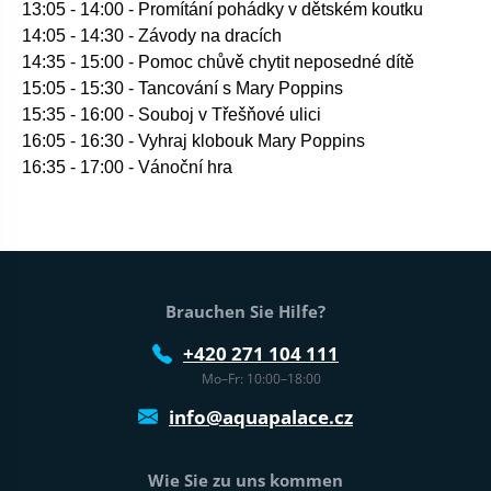
13:05 - 14:00 - Promítání pohádky v dětském koutku
14:05 - 14:30 - Závody na dracích
14:35 - 15:00 - Pomoc chůvě chytit neposedn
é
dítě
15:05 - 15:30 - Tancování s Mary Poppins
15:35 - 16:00 - Souboj v Třešňov
é
ulici
16:05 - 16:30 - Vyhraj klobouk Mary Poppins
16:35 - 17:00 - Vánoční hra
Fußtext der Website
Brauchen Sie Hilfe?
+420 271 104 111
Mo–Fr: 10:00–18:00
info@aquapalace.cz
Wie Sie zu uns kommen