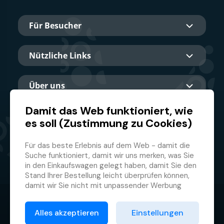
Für Besucher
Nützliche Links
Über uns
Damit das Web funktioniert, wie
es soll (Zustimmung zu Cookies)
Hauptpartner
Für das beste Erlebnis auf dem Web - damit die
Suche funktioniert, damit wir uns merken, was Sie
in den Einkaufswagen gelegt haben, damit Sie den
Stand Ihrer Bestellung leicht überprüfen können,
damit wir Sie nicht mit unpassender Werbung
belästigen und damit Sie sich nicht jedes Mal
© 2026 GMF Aquapark Prague, a.s.
anmelden müssen.
Alles akzeptieren
Einstellungen
Deswegen brauchen wir von Ihnen Ihre