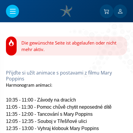
Go to main content
Die gewünschte Seite ist abgelaufen oder nicht
mehr aktiv.
Přijďte si užít animace s postavami z filmu Mary
Poppins
Harmonogram animací:
10:35 - 11:00 - Závody na dracích
11:05 - 11:30 - Pomoc chůvě chytit neposedné dítě
11:35 - 12:00 - Tancování s Mary Poppins
12:05 - 12:35 - Souboj v Třešňov
é
ulici
12:35 - 13:00 - Vyhraj klobouk Mary Poppins