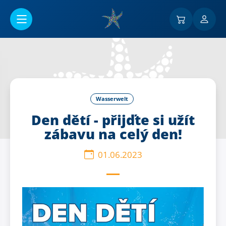
Go to main content
Wasserwelt
Den dětí - přijďte si užít
zábavu na celý den!
01.06.2023