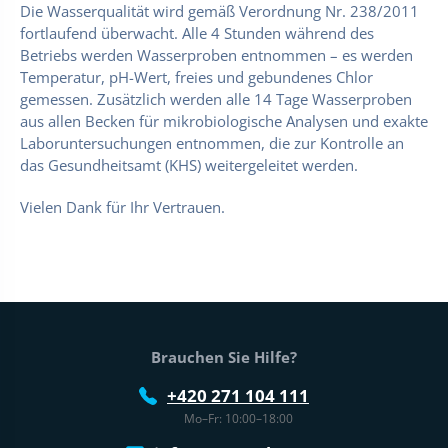
Die Wasserqualität wird gemäß Verordnung Nr. 238/2011
fortlaufend überwacht. Alle 4 Stunden während des
Betriebs werden Wasserproben entnommen – es werden
Temperatur, pH-Wert, freies und gebundenes Chlor
gemessen. Zusätzlich werden alle 14 Tage Wasserproben
aus allen Becken für mikrobiologische Analysen und exakte
Laboruntersuchungen entnommen, die zur Kontrolle an
das Gesundheitsamt (KHS) weitergeleitet werden.
Vielen Dank für Ihr Vertrauen.
Fußtext der Website
Brauchen Sie Hilfe?
+420 271 104 111
Mo–Fr: 10:00–18:00