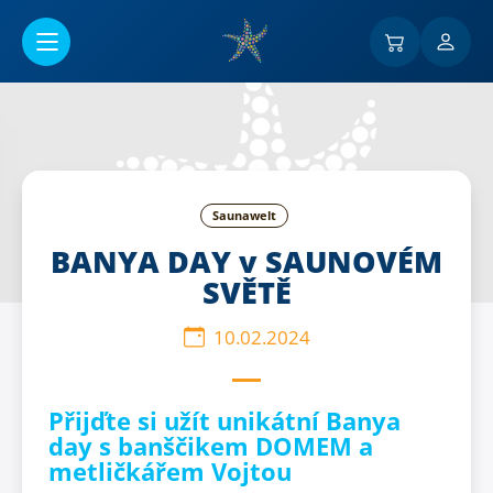
Go to main content
Saunawelt
BANYA DAY v SAUNOVÉM
SVĚTĚ
10.02.2024
Přijďte si užít unikátní Banya
day s banščikem DOMEM a
metličkářem Vojtou