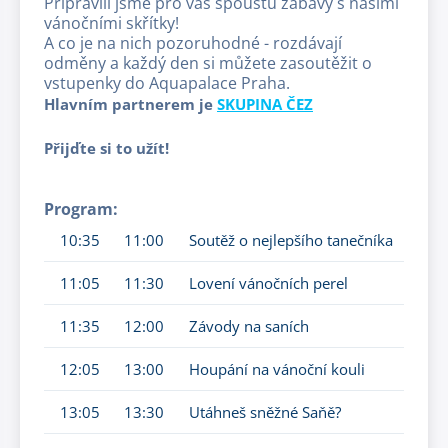
Připravili jsme pro vás spoustu zábavy s našimi
vánočními skřítky!
A co je na nich pozoruhodné - rozdávají
odměny a každý den si můžete zasoutěžit o
vstupenky do Aquapalace Praha.
Hlavním partnerem je
SKUPINA ČEZ
Přijďte si to užít!
Program:
10:35
11:00
Soutěž o nejlepšího tanečníka
11:05
11:30
Lovení vánočních perel
11:35
12:00
Závody na saních
12:05
13:00
Houpání na vánoční kouli
13:05
13:30
Utáhneš sněžné Saňě?