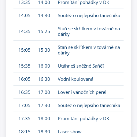
13:35
14:00
Promítání pohádky v DK
14:05
14:30
Soutěž o nejlepšího tanečníka
Staň se skřítkem v továrně na
14:35
15:25
dárky
Staň se skřítkem v továrně na
15:05
15:30
dárky
15:35
16:00
Utáhneš sněžné Saňě?
16:05
16:30
Vodní koulovaná
16:35
17:00
Lovení vánočních perel
17:05
17:30
Soutěž o nejlepšího tanečníka
17:35
18:00
Promítání pohádky v DK
18:15
18:30
Laser show