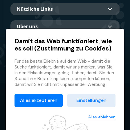
Nützliche Links
Über uns
Damit das Web funktioniert, wie
es soll (Zustimmung zu Cookies)
Hauptpartner
Für das beste Erlebnis auf dem Web - damit die
Suche funktioniert, damit wir uns merken, was Sie
in den Einkaufswagen gelegt haben, damit Sie den
Stand Ihrer Bestellung leicht überprüfen können,
damit wir Sie nicht mit unpassender Werbung
belästigen und damit Sie sich nicht jedes Mal
© 2026 GMF Aquapark Prague, a.s.
anmelden müssen.
Alles akzeptieren
Einstellungen
Deswegen brauchen wir von Ihnen Ihre
Datenschutzrichtlinie
Zustimmung zur
Verarbeitung von Cookies
, d.h.
Allgemeine Geschäftsbedingungen
kleiner Textdateien, die zeitweilig auf Ihrem
Alles ablehnen
Browser gespeichert werden. Wir danken Ihnen,
Cookie-Verwaltung
dass Sie uns Ihre Zustimmung erteilen und uns so