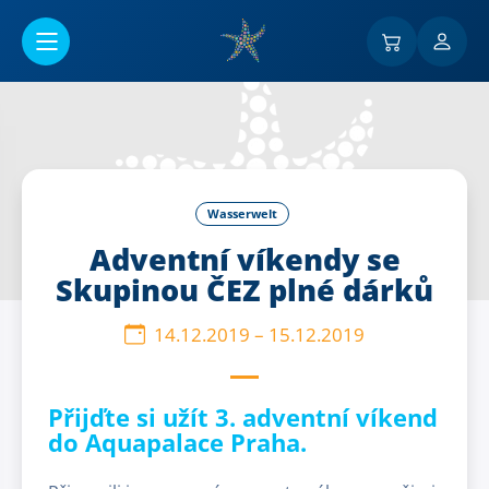
Go to main content
Wasserwelt
Adventní víkendy se
Skupinou ČEZ plné dárků
14.12.2019
–
15.12.2019
Přijďte si užít 3. adventní víkend
do Aquapalace Praha.