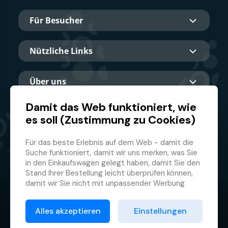
Für Besucher
Nützliche Links
Über uns
Damit das Web funktioniert, wie
es soll (Zustimmung zu Cookies)
Hauptpartner
Für das beste Erlebnis auf dem Web - damit die
Suche funktioniert, damit wir uns merken, was Sie
in den Einkaufswagen gelegt haben, damit Sie den
Stand Ihrer Bestellung leicht überprüfen können,
damit wir Sie nicht mit unpassender Werbung
belästigen und damit Sie sich nicht jedes Mal
© 2026 GMF Aquapark Prague, a.s.
anmelden müssen.
Alles akzeptieren
Einstellungen
Deswegen brauchen wir von Ihnen Ihre
Datenschutzrichtlinie