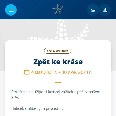
Перейти к основному содержанию
SPA & Wellness
Zpět ke kráse
4 мая 2021 г.
–
30 июн. 2021 г.
Potěšte se a užijte si krásný zážitek s péčí v našem
SPA.
Balíček oblíbených procedur: