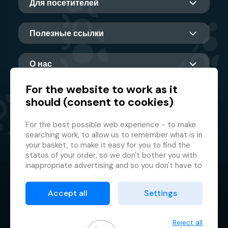
Для посетителей
Полезные ссылки
О нас
For the website to work as it
should (consent to cookies)
Главный партнер
For the best possible web experience - to make
searching work, to allow us to remember what is in
your basket, to make it easy for you to find the
status of your order, so we don't bother you with
inappropriate advertising and so you don't have to
log in every time.
© 2026 GMF Aquapark Prague, a.s.
This is why we need your consent to
processing
Accept all
Settings
of cookies
, i.e. small files which are temporarily
Защита персональных данных
stored in your browser. Thank you for giving us this
Договорные условия
consent and helping us to improve the website.
Reject all