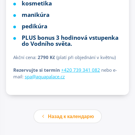
kosmetika
manikúra
pedikúra
PLUS bonus 3 hodinová vstupenka
do Vodního světa.
Akční cena:
2790 Kč
(platí při objednání v květnu)
Rezervujte si termín
+420 739 341 082
nebo e-
mail:
spa@aquapalace.cz
Назад к календарю