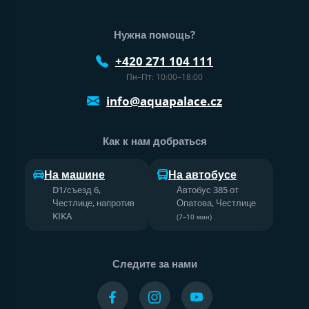
Нижний колонтитул веб-сайта
Нужна помощь?
+420 271 104 111
Пн–Пт: 10:00–18:00
info@aquapalace.cz
Как к нам добраться
На машине
На автобусе
D1/съезд 6,
Автобус 385 от
Честлице, напротив
Опатова, Честлице
KIKA
(7–10 мин)
Следите за нами