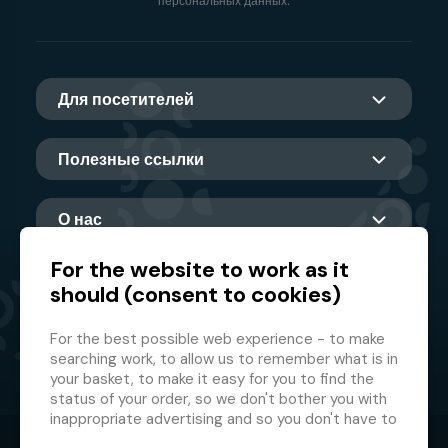
персональных данных.
Для посетителей
Полезные ссылки
О нас
For the website to work as it
should (consent to cookies)
Главный партнер
For the best possible web experience - to make
searching work, to allow us to remember what is in
your basket, to make it easy for you to find the
status of your order, so we don't bother you with
inappropriate advertising and so you don't have to
log in every time.