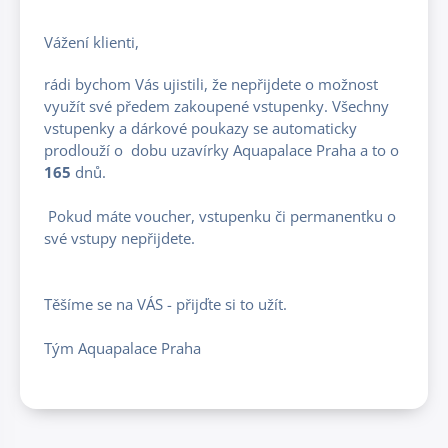
Vážení klienti,
rádi bychom Vás ujistili, že nepřijdete o možnost
využít své předem zakoupené vstupenky. Všechny
vstupenky a dárkové poukazy se automaticky
prodlouží o dobu uzavírky Aquapalace Praha a to o
165
dnů.
Pokud máte voucher, vstupenku či permanentku o
své vstupy nepřijdete.
Těšíme se na VÁS - přijďte si to užít.
Tým Aquapalace Praha