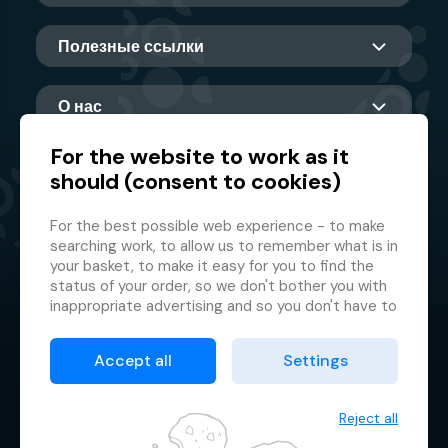
Полезные ссылки
О нас
For the website to work as it
should (consent to cookies)
Главный партнер
For the best possible web experience - to make
searching work, to allow us to remember what is in
your basket, to make it easy for you to find the
status of your order, so we don't bother you with
inappropriate advertising and so you don't have to
log in every time.
© 2026 GMF Aquapark Prague, a.s.
This is why we need your consent to
processing
Accept all
Settings
of cookies
, i.e. small files which are temporarily
Защита персональных данных
stored in your browser. Thank you for giving us this
Договорные условия
consent and helping us to improve the website.
Reject all
Менеджер файлов cookie