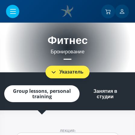
Перейти к основному содержанию
Фитнес
Бронирование
Указатель
Group lessons, personal
Занятия в
training
студии
ЛЕКЦИЯ: