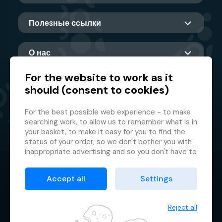
Полезные ссылки
О нас
For the website to work as it
should (consent to cookies)
Главный партнер
For the best possible web experience - to make
searching work, to allow us to remember what is in
your basket, to make it easy for you to find the
status of your order, so we don't bother you with
inappropriate advertising and so you don't have to
log in every time.
© 2026 GMF Aquapark Prague, a.s.
This is why we need your consent to
processing
Accept all
Settings
of cookies
, i.e. small files which are temporarily
Защита персональных данных
stored in your browser. Thank you for giving us this
Договорные условия
consent and helping us to improve the website.
Reject all
Менеджер файлов cookie