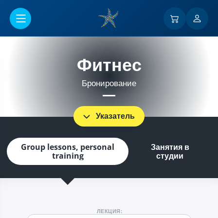
Перейти к основному содержанию
Фитнес
Бронирование
Указатель
Group lessons, personal
Занятия в
training
студии
ЛЕКЦИЯ: