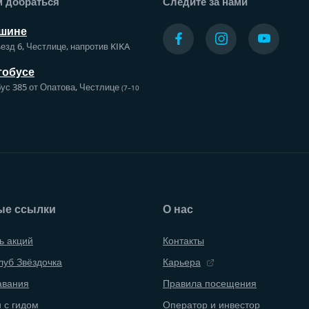
м добраться
Следите за нами
шине
езд 6, Честлице, напротив KIKA
тобусе
ус 385 от Опатова, Честлице
(7–10
ые ссылки
О нас
ь акций
Контакты
луб Звёздочка
Карьера
авания
Правила посещения
 с гидом
Оператор и инвестор