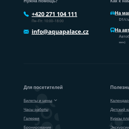
Нужна помощь?
Как к на
На ма
+420 271 104 111
D1/съ
Пн–Пт: 10:00–18:00
На ав
info@aquapalace.cz
Автоб
мин)
Для посетителей
Полезн
Билеты и цены
Календар
Часы работы
Детский к
Галерея
Курсы пл
Бронирование
Экскурсии