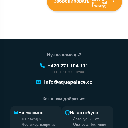
Забронировать
personal
training)
Нижний колонтитул веб-сайта
Нужна помощь?
+420 271 104 111
Пн–Пт: 10:00–18:00
info@aquapalace.cz
Как к нам добраться
На машине
На автобусе
D1/съезд 6,
Автобус 385 от
Честлице, напротив
Опатова, Честлице