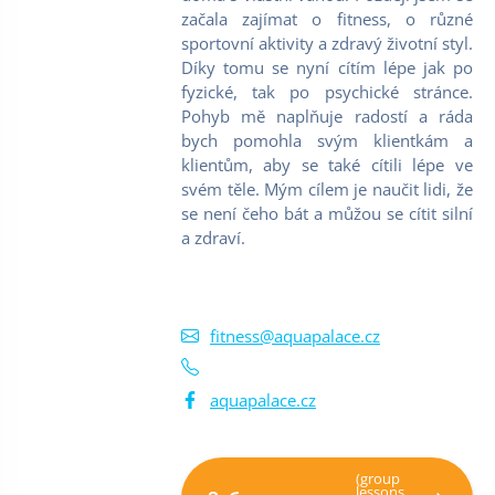
začala zajímat o fitness, o různé
sportovní aktivity a zdravý životní styl.
Díky tomu se nyní cítím lépe jak po
fyzické, tak po psychické stránce.
Pohyb mě naplňuje radostí a ráda
bych pomohla svým klientkám a
klientům, aby se také cítili lépe ve
svém těle. Mým cílem je naučit lidi, že
se není čeho bát a můžou se cítit silní
a zdraví.
fitness@aquapalace.cz
aquapalace.cz
(group
lessons,