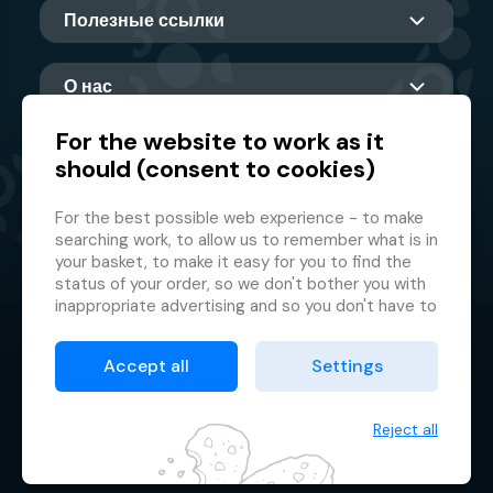
Полезные ссылки
О нас
For the website to work as it
should (consent to cookies)
Главный партнер
For the best possible web experience - to make
searching work, to allow us to remember what is in
your basket, to make it easy for you to find the
status of your order, so we don't bother you with
inappropriate advertising and so you don't have to
log in every time.
© 2026 GMF Aquapark Prague, a.s.
This is why we need your consent to
processing
Accept all
Settings
of cookies
, i.e. small files which are temporarily
Защита персональных данных
stored in your browser. Thank you for giving us this
Договорные условия
consent and helping us to improve the website.
Reject all
Менеджер файлов cookie