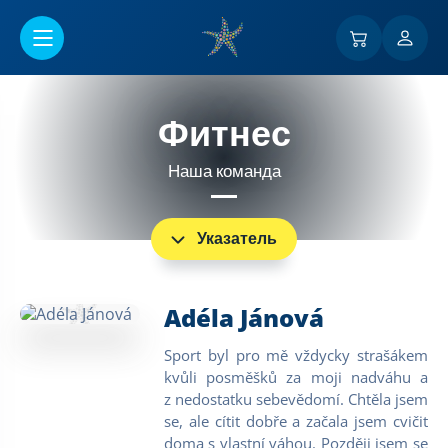
Перейти к основному содержанию
Фитнес
Наша команда
Указатель
Adéla Jánová
Sport byl pro mě vždycky strašákem
kvůli posměšků za moji nadváhu a
z nedostatku sebevědomí. Chtěla jsem
se, ale cítit dobře a začala jsem cvičit
doma s vlastní váhou. Později jsem se